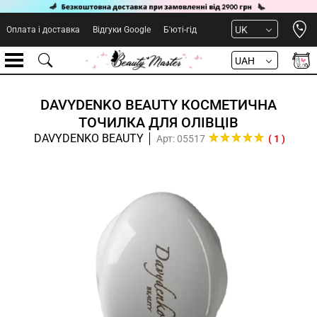
Open 
UK
Оплата і доставка
Відгуки Google
Б'юті-гід
UAH
DAVYDENKO BEAUTY КОСМЕТИЧНА
ТОЧИЛКА ДЛЯ ОЛІВЦІВ
DAVYDENKO BEAUTY
Арт: 05517
( 1 )