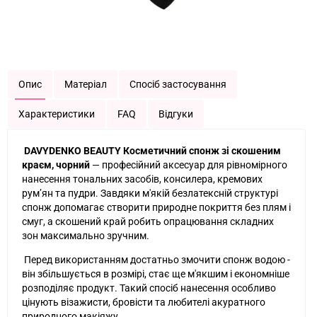
Опис
Матеріал
Спосіб застосування
Характеристики
FAQ
Відгуки
DAVYDENKO BEAUTY Косметичний спонж зі скошеним
краєм, чорний
— професійний аксесуар для рівномірного
нанесення тональних засобів, консилера, кремових
рум’ян та пудри. Завдяки м'якій безлатексній структурі
спонж допомагає створити природне покриття без плям і
смуг, а скошений край робить опрацювання складних
зон максимально зручним.
Перед використанням достатньо змочити спонж водою -
він збільшується в розмірі, стає ще м'якшим і економніше
розподіляє продукт. Такий спосіб нанесення особливо
цінують візажисти, бровісти та любителі акуратного
природного макіяжу.