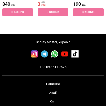
12
840
3
190
грн
грн
грн
В КОШИК
В КОШИК
В КОШИК
Beauty Master, Україна
+38 097 511 7575
Новинки
Акції
Опт