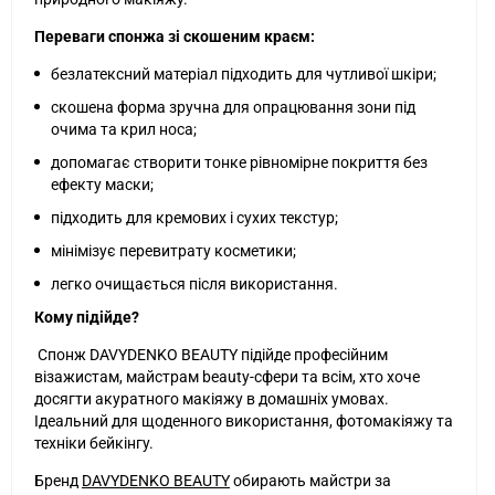
Переваги спонжа зі скошеним краєм:
безлатексний матеріал підходить для чутливої шкіри;
скошена форма зручна для опрацювання зони під
очима та крил носа;
допомагає створити тонке рівномірне покриття без
ефекту маски;
підходить для кремових і сухих текстур;
мінімізує перевитрату косметики;
легко очищається після використання.
Кому підійде?
Спонж DAVYDENKO BEAUTY підійде професійним
візажистам, майстрам beauty-сфери та всім, хто хоче
досягти акуратного макіяжу в домашніх умовах.
Ідеальний для щоденного використання, фотомакіяжу та
техніки бейкінгу.
Бренд
DAVYDENKO BEAUTY
обирають майстри за