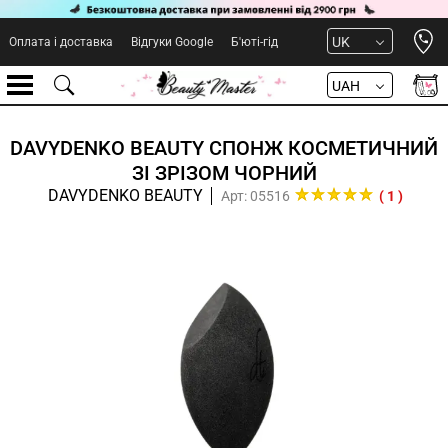
Open 
UK
Оплата і доставка
Відгуки Google
Б'юті-гід
UAH
DAVYDENKO BEAUTY СПОНЖ КОСМЕТИЧНИЙ
ЗІ ЗРІЗОМ ЧОРНИЙ
DAVYDENKO BEAUTY
Арт: 05516
( 1 )