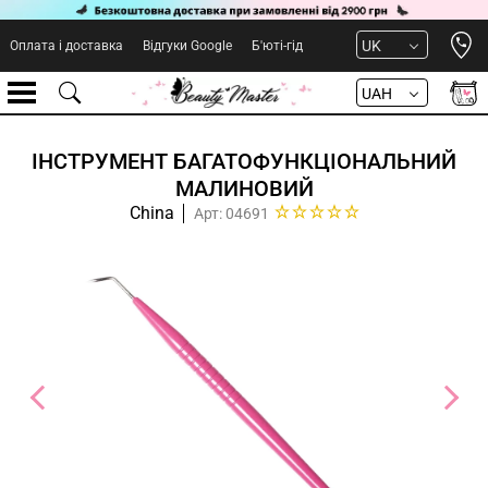
Open 
UK
Оплата і доставка
Відгуки Google
Б'юті-гід
UAH
ІНСТРУМЕНТ БАГАТОФУНКЦІОНАЛЬНИЙ
МАЛИНОВИЙ
China
Арт: 04691