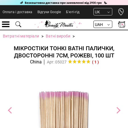
Open 
UK
Оплата і доставка
Відгуки Google
Б'юті-гід
UAH
Витратні матеріали
Ватні вироби
МІКРОСТІКИ ТОНКІ ВАТНІ ПАЛИЧКИ,
ДВОСТОРОННІ 7СМ, РОЖЕВІ, 100 ШТ
China
Арт: 05027
( 1 )