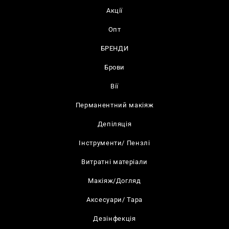
Акції
Опт
БРЕНДИ
Брови
Вії
Перманентний макіяж
Депіляція
Інструменти/ Пензлі
Витратні матеріали
Макіяж/Догляд
Аксесуари/ Тара
Дезінфекція