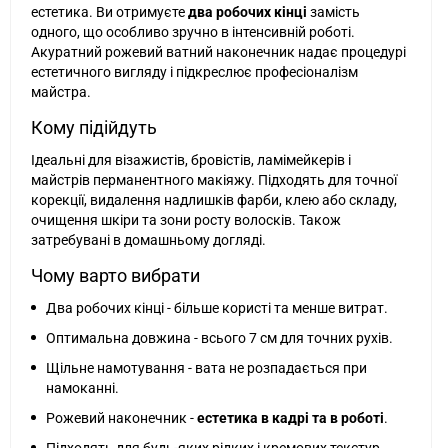
естетика. Ви отримуєте
два робочих кінці
замість
одного, що особливо зручно в інтенсивній роботі.
Акуратний рожевий ватний наконечник надає процедурі
естетичного вигляду і підкреслює професіоналізм
майстра.
Кому підійдуть
Ідеальні для візажистів, бровістів, ламімейкерів і
майстрів перманентного макіяжу. Підходять для точної
корекції, видалення надлишків фарби, клею або складу,
очищення шкіри та зони росту волосків. Також
затребувані в домашньому догляді.
Чому варто вибрати
Два робочих кінці - більше користі та менше витрат.
Оптимальна довжина - всього 7 см для точних рухів.
Щільне намотування - вата не розпадається при
намоканні.
Рожевий наконечник -
естетика в кадрі та в роботі
.
Підходять для будь-яких рідких і кремових текстур.