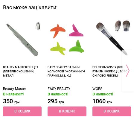
Вас може зацікавити:
BEAUTY MASTER ПІНЦЕТ
EASY BEAUTY ВАЛИКИ
ПЕНЗЕЛЬ W3539 ДЛЯ
ДЛЯ БРІВ СКОШЕНИЙ,
КОЛЬОРОВІ "ЖОРЖИНИ" 4
РУМ'ЯН І КОРЕКЦІЇ, ВОРС
МЕТАЛ
ПАРИ (S, M, L, XL)
СНІГОВОЇ ЛИСИЦІ
Beauty Master
EASY BEAUTY
WOBS
В наявності
В наявності
В наявності
350
295
1060
грн
грн
грн
В КОШИК
В КОШИК
В КОШИК