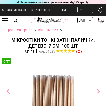
Open 
UK
Оплата і доставка
Відгуки Google
Б'юті-гід
UAH
Витратні матеріали
Ватні вироби
МІКРОСТІКИ ТОНКІ ВАТНІ ПАЛИЧКИ,
ДЕРЕВО, 7 СМ, 100 ШТ
China
Арт: 01525
( 2 )
ОПТ