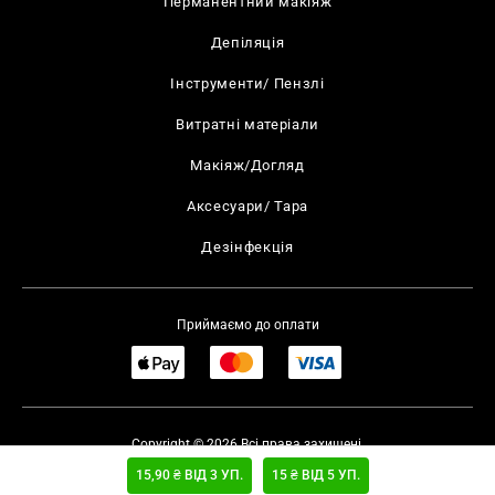
Перманентний макіяж
Депіляція
Інструменти/ Пензлі
Витратні матеріали
Макіяж/Догляд
Аксесуари/ Тара
Дезінфекція
Приймаємо до оплати
Copyright © 2026 Всі права захищені.
Умови повернення
UKAD
15,90 ₴ ВІД 3 УП.
15 ₴ ВІД 5 УП.