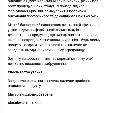
виявляться дуже корисними при виконанні різних lash- і
brow-процедур. Вони стануть у пригоді під час
фарбування брів і вій, ламінування, біозавивки,
виконання професійного та домашнього макіяжу очей.
М'який бавовняний наконечник делікатно й ефективно
усуне надлишки фарб, спеціальних складів і
декоративних продуктів, що випадково потрапили на
шкірний покрив, забезпечивши акуратність будь-якому
процесу. Завдяки екологічності такі палички не
завдають шкоди навколишньому середовищу.
Зручні у використанні під час корекції макіяжу очей,
делікатно видаляють забруднення.
Спосіб застосування:
За допомогою ватного кінчика палички приберіть
надлишки продукту.
Матеріал:
дерево
, бавовна
Кількість:
100+-5 шт