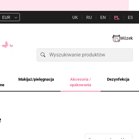
UK
RU
EN
PL
ES
EUR
Wózek
Makijaż/pielęgnacja
Akcesoria /
Dezynfekcja
jne
opakowania
e