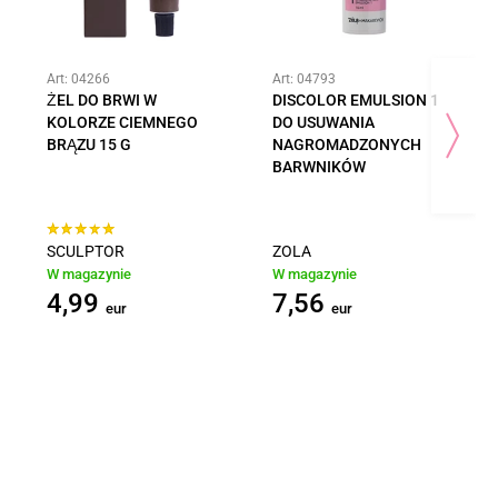
Art: 04266
Art: 04793
ŻEL DO BRWI W
DISCOLOR EMULSION 1
KOLORZE CIEMNEGO
DO USUWANIA
BRĄZU 15 G
NAGROMADZONYCH
BARWNIKÓW
SCULPTOR
ZOLA
W magazynie
W magazynie
4,99
7,56
eur
eur