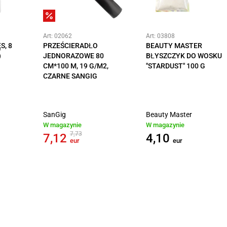
Art: 02062
Art: 03808
S, 8
PRZEŚCIERADŁO
BEAUTY MASTER
)
JEDNORAZOWE 80
BŁYSZCZYK DO WOSKU
CM*100 M, 19 G/M2,
"STARDUST" 100 G
CZARNE SANGIG
SanGig
Beauty Master
W magazynie
W magazynie
7,73
7,12
4,10
eur
eur