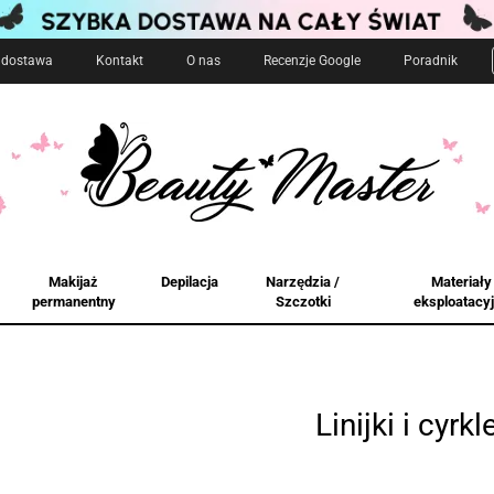
i dostawa
Kontakt
O nas
Recenzje Google
Poradnik
Makijaż
Depilacja
Narzędzia /
Materiały
permanentny
Szczotki
eksploatacy
Linijki i cyrkl