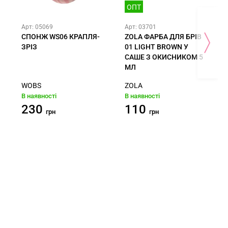
ОПТ
Арт: 05069
Арт: 03701
СПОНЖ WS06 КРАПЛЯ-
ZOLA ФАРБА ДЛЯ БРІВ
ЗРІЗ
01 LIGHT BROWN У
САШЕ З ОКИСНИКОМ 5
МЛ
WOBS
ZOLA
В наявності
В наявності
230
110
грн
грн