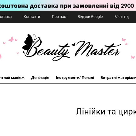
оставка
Контакти
Про нас
Відгуки Google
Б'юті-гід
нтний макіяж
Депіляція
Інструменти/ Пензлі
Витратні матеріал
Лінійки та цир