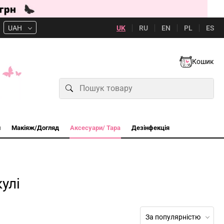
UK
RU
EN
PL
ES
UAH
Кошик
и
Макіяж/Догляд
Аксесуари/ Тара
Дезінфекція
кулі
За популярністю