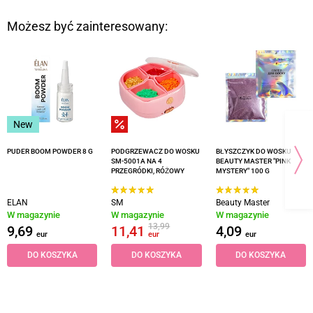
Możesz być zainteresowany:
New
PUDER BOOM POWDER 8 G
PODGRZEWACZ DO WOSKU
BŁYSZCZYK DO WOSKU
SM-5001A NA 4
BEAUTY MASTER "PINK
PRZEGRÓDKI, RÓŻOWY
MYSTERY" 100 G
ELAN
SM
Beauty Master
W magazynie
W magazynie
W magazynie
13,99
9,69
11,41
4,09
eur
eur
eur
DO KOSZYKA
DO KOSZYKA
DO KOSZYKA