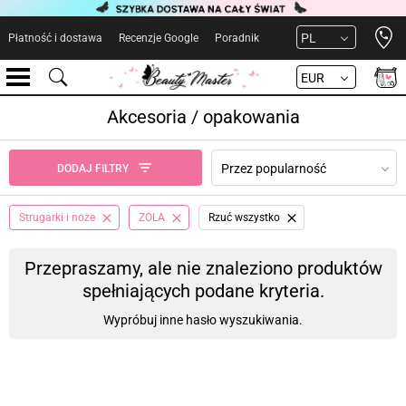
Open 
PL
Płatność i dostawa
Recenzje Google
Poradnik
EUR
Akcesoria / opakowania
Przez popularność
DODAJ FILTRY
Strugarki i noże
ZOLA
Rzuć wszystko
Przepraszamy, ale nie znaleziono produktów
spełniających podane kryteria.
Wypróbuj inne hasło wyszukiwania.