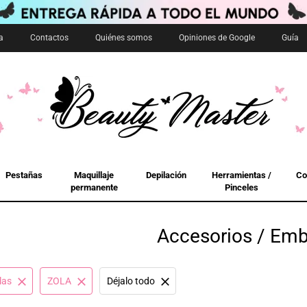
a
Contactos
Quiénes somos
Opiniones de Google
Guía
Pestañas
Maquillaje
Depilación
Herramientas /
Co
permanente
Pinceles
Accesorios / Emb
las
ZOLA
Déjalo todo