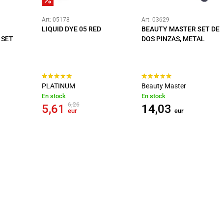
Art: 05178
Art: 03629
LIQUID DYE 05 RED
BEAUTY MASTER SET DE
 SET
DOS PINZAS, METAL
PLATINUM
Beauty Master
En stock
En stock
6,26
5,61
14,03
eur
eur