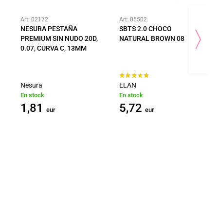
Art: 02172
Art: 05502
NESURA PESTAÑA
SBTS 2.0 CHOCO
PREMIUM SIN NUDO 20D,
NATURAL BROWN 08
0.07, CURVA C, 13MM
Nesura
ELAN
En stock
En stock
1,81
5,72
eur
eur