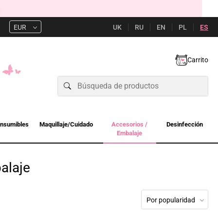
UK
RU
EN
PL
ES
EUR
Carrito
nsumibles
Maquillaje/Cuidado
Accesorios /
Desinfección
Embalaje
alaje
Por popularidad