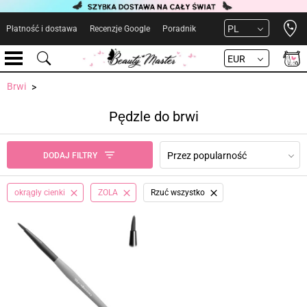
Open 
PL
Płatność i dostawa
Recenzje Google
Poradnik
EUR
Brwi
Pędzle do brwi
Przez popularność
DODAJ FILTRY
okrągły cienki
ZOLA
Rzuć wszystko