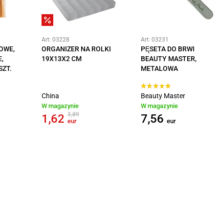
Art: 03228
Art: 03231
OWE,
ORGANIZER NA ROLKI
PĘSETA DO BRWI
,
19X13X2 CM
BEAUTY MASTER,
SZT.
METALOWA
China
Beauty Master
W magazynie
W magazynie
3,89
1,62
7,56
eur
eur