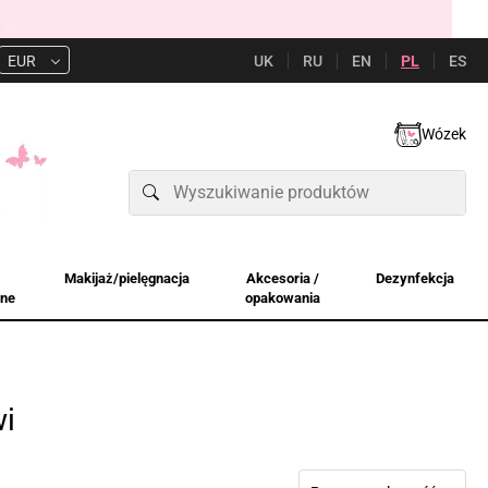
UK
RU
EN
PL
ES
EUR
Wózek
Makijaż/pielęgnacja
Akcesoria /
Dezynfekcja
jne
opakowania
wi