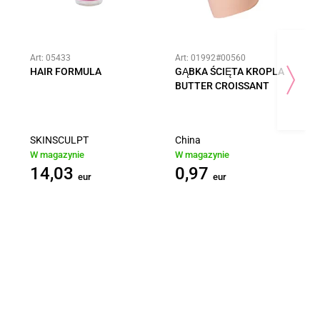
Art: 05433
Art: 01992#00560
HAIR FORMULA
GĄBKA ŚCIĘTA KROPLA
BUTTER CROISSANT
SKINSCULPT
China
W magazynie
W magazynie
14,03
0,97
eur
eur