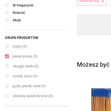
płaski prosty
W magazynie
Nowość
Akcje
GRUPA PRODUKTÓW
ścięty
(0)
płaski prosty
(0)
Możesz być 
okrągły cienki
(0)
sztylet, pióro
(0)
język, płatek, owal
(0)
Zestawy pędzli do brwi
(0)