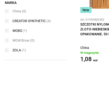
MARKA
New
China
(0)
Art: 01950#00382
CREATOR SYNTHETIC
(4)
SZCZOTKI NYLON
ZŁOTO-NIEBIESKIE
WOBS
(1)
OPAKOWANIE. 50 
WOW Brow
(0)
China
ZOLA
(1)
W magazynie
1,08
eur