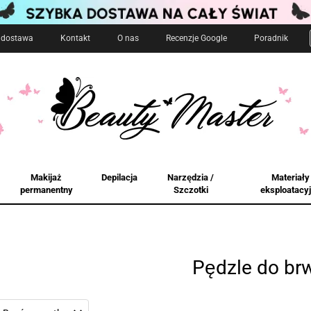
i dostawa
Kontakt
O nas
Recenzje Google
Poradnik
Makijaż
Depilacja
Narzędzia /
Materiały
permanentny
Szczotki
eksploatacy
Pędzle do br