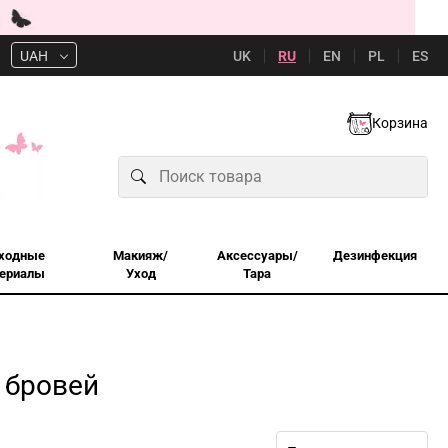
UK
RU
EN
PL
ES
UAH
Корзина
ходные
Макияж/
Аксессуары/
Дезинфекция
ериалы
Уход
Тара
 бровей