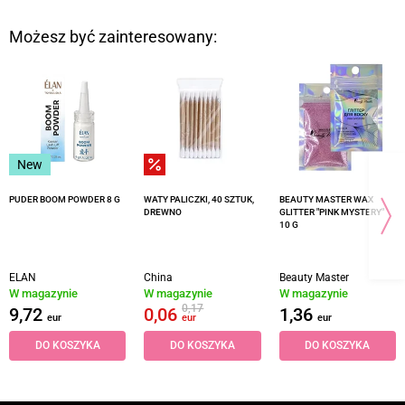
Możesz być zainteresowany:
New
PUDER BOOM POWDER 8 G
WATY PALICZKI, 40 SZTUK,
BEAUTY MASTER WAX
DREWNO
GLITTER "PINK MYSTERY"
10 G
ELAN
China
Beauty Master
W magazynie
W magazynie
W magazynie
0,17
9,72
0,06
1,36
eur
eur
eur
DO KOSZYKA
DO KOSZYKA
DO KOSZYKA