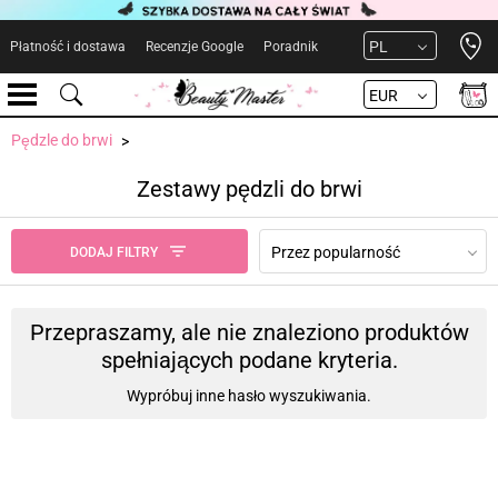
Open 
PL
Płatność i dostawa
Recenzje Google
Poradnik
EUR
Pędzle do brwi
Zestawy pędzli do brwi
Przez popularność
DODAJ FILTRY
Przepraszamy, ale nie znaleziono produktów
spełniających podane kryteria.
Wypróbuj inne hasło wyszukiwania.