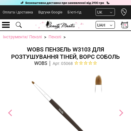
Open 
UK
Оплата і доставка
Відгуки Google
Б'юті-гід
UAH
Інструменти/ Пензлі
Пензлі
WOBS ПЕНЗЕЛЬ W3103 ДЛЯ
РОЗТУШУВАННЯ ТІНЕЙ, ВОРС СОБОЛЬ
WOBS
Арт: 05068