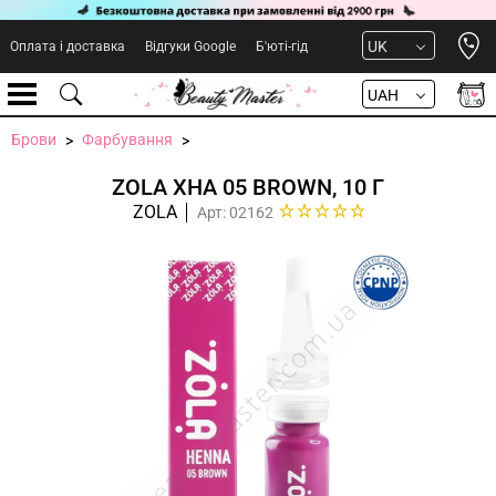
Open 
UK
Оплата і доставка
Відгуки Google
Б'юті-гід
UAH
Брови
Фарбування
ZOLA ХНА 05 BROWN, 10 Г
ZOLA
Арт: 02162