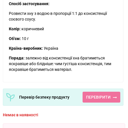
Спосіб застосування:
Розвести хну з водою в пропорції 1:1 до консистенції
соєвого соусу.
Колір:
коричневий
Об'єм:
10 г
Країна-виробник:
Україна
Порада:
залежно від консистенції хна братиметься
яскравіше або блідніше: чим густіша консистенція, тим
яскравіше братиметься матеріал.
Перевір безпеку продукту
ПЕРЕВІРИТИ
Немає в наявності