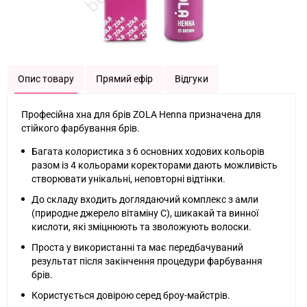
Опис товару
Прямий ефір
Відгуки
Професійна хна для брів ZOLA Henna призначена для
стійкого фарбування брів.
Багата колористика з 6 основних ходових кольорів
разом із 4 кольорами коректорами дають можливість
створювати унікальні, неповторні відтінки.
До складу входить доглядаючий комплекс з амли
(природне джерело вітаміну С), шикакай та винної
кислоти, які зміцнюють та зволожують волоски.
Проста у використанні та має передбачуваний
результат після закінчення процедури фарбування
брів.
Користується довірою серед броу-майстрів.