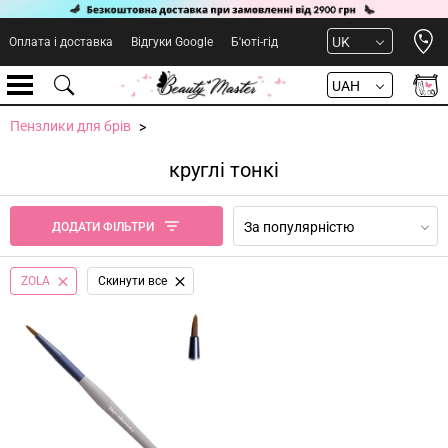
Open 
UK
Оплата і доставка
Відгуки Google
Б'юті-гід
UAH
Пензлики для брів
круглі тонкі
За популярністю
ДОДАТИ ФІЛЬТРИ
ZOLA
Cкинути все