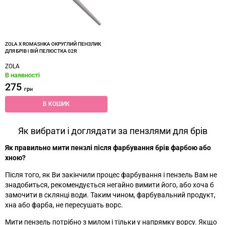
ZOLA X ROMASHKA ОКРУГЛИЙ ПЕНЗЛИК
ДЛЯ БРІВ І ВІЙ ПЕЛЮСТКА 02R
ZOLA
В наявності
275
грн
В КОШИК
Як вибрати і доглядати за пензлями для брів
Як правильно мити пензлі після фарбування брів фарбою або
хною?
Після того, як Ви закінчили процес фарбування і пензель Вам не
знадобиться, рекомендується негайно вимити його, або хоча б
замочити в склянці води. Таким чином, фарбувальний продукт,
хна або фарба, не пересушать ворс.
Мити пензель потрібно з милом і тільки у напрямку ворсу. Якщо