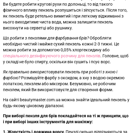
Ви будете робити кругові рухи по долоньці, то від такого
фізичного впливу пензель розпушиться і зіпсується. Після того,
як пензель буде ретельно вимитий і при легкому віджиманні з
нього виходитиме чиста вода, можна залишити пензель
висохнути на серветці або рушнику.
Що робити з пензлями для фарбування брів?
Обробляти
необхідно чистий і майже сухий пензель кожні 2-3 тижні. Це
можна робити за допомогою 0,05% хлоргексидину або
спеціального дезінфікуючого розчину для пензлів
. Головне, щоб
у складі не було спирту, оскільки він сушить і псує ворс.
Як правильно використовувати пензель при роботі з хною і
фарбою?
Розмішуйте фарбу з оксидом, а хну з водою окремою
лопаткою, пензлем або міксером. Безумовно, не робочим
пензлем, який Ви використовуєте для створення форми.
На сайті beautymaster.com.ua можна знайти ідеальний пензель у
будь-якому ціновому діапазоні.
При виборі пензля для брів покладайтеся на ті ж принципи, що
і при виборі інших інструментів для макіяжу:
1. Жорсткість і довжина ворсу.
Пензлі сильно відрізняються за