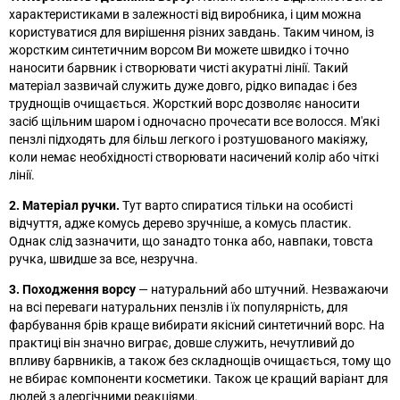
характеристиками в залежності від виробника, і цим можна
користуватися для вирішення різних завдань. Таким чином, із
жорстким синтетичним ворсом Ви можете швидко і точно
наносити барвник і створювати чисті акуратні лінії. Такий
матеріал зазвичай служить дуже довго, рідко випадає і без
труднощів очищається. Жорсткий ворс дозволяє наносити
засіб щільним шаром і одночасно прочесати все волосся. М'які
пензлі підходять для більш легкого і розтушованого макіяжу,
коли немає необхідності створювати насичений колір або чіткі
лінії.
2. Матеріал ручки.
Тут варто спиратися тільки на особисті
відчуття, адже комусь дерево зручніше, а комусь пластик.
Однак слід зазначити, що занадто тонка або, навпаки, товста
ручка, швидше за все, незручна.
3. Походження ворсу
—
натуральний або штучний. Незважаючи
на всі переваги натуральних пензлів і їх популярність, для
фарбування брів краще вибирати якісний синтетичний ворс. На
практиці він значно виграє, довше служить, нечутливий до
впливу барвників, а також без складнощів очищається, тому що
не вбирає компоненти косметики. Також це кращий варіант для
людей з алергічними реакціями.