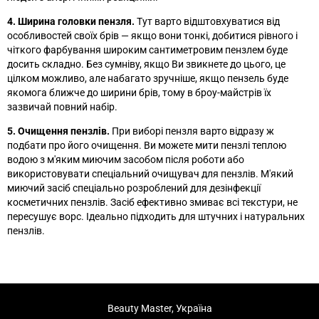
4. Ширина головки пензля.
Тут варто відштовхуватися від
особливостей своїх брів
—
якщо вони тонкі, добитися рівного і
чіткого фарбування широким сантиметровим пензлем буде
досить складно. Без сумніву, якщо Ви звикнете до цього, це
цілком можливо, але набагато зручніше, якщо пензель буде
якомога ближче до ширини брів, тому в броу-майстрів їх
зазвичай повний набір.
5. Очищення пензлів.
При виборі пензля варто відразу ж
подбати про його очищення. Ви можете мити пензлі теплою
водою з м'яким миючим засобом після роботи або
використовувати спеціальний очищувач для пензлів. М'який
миючий засіб спеціально розроблений для дезінфекції
косметичних пензлів. Засіб ефективно змиває всі текстури, не
пересушує ворс. Ідеально підходить для штучних і натуральних
пензлів.
Beauty Master, Україна