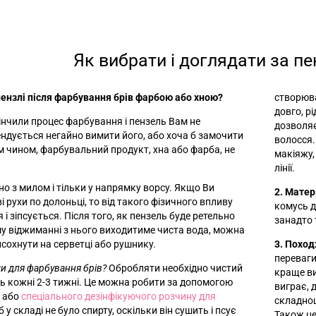
Як вибрати і доглядати за п
ензлі після фарбування брів фарбою або хною?
створюва
довго, р
кінчили процес фарбування і пензель Вам не
дозволяє
ндується негайно вимити його, або хоча б замочити
волосся.
им чином, фарбувальний продукт, хна або фарба, не
макіяжу,
лінії.
но з милом і тільки у напрямку ворсу. Якщо Ви
2. Матер
і рухи по долоньці, то від такого фізичного впливу
комусь д
і зіпсується. Після того, як пензель буде ретельно
занадто 
му віджиманні з нього виходитиме чиста вода, можна
сохнути на серветці або рушнику.
3. Похо
переваги
и для фарбування брів?
Обробляти необхідно чистий
краще ви
ль кожні 2-3 тижні. Це можна робити за допомогою
виграє, 
у або
спеціального дезінфікуючого розчину для
складнощ
б у складі не було спирту, оскільки він сушить і псує
Також це