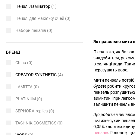
Пензлі Ламінатор
(1)
Пензлі для макіяжу очей
(0)
Набори пензлів
(0)
Як правильно мити п
Після того, як Ви за
БРЕНД
знадобиться, рекоме
China
(0)
в склянці води. Так
пересушать ворс.
CREATOR SYNTHETIC
(4)
Мити пензель потріб
будете робити кругов
LAMITTA
(0)
пензель розпушиться 
вимитий і при легко
PLATINUM
(0)
залишити пензель ви
SEPHORA-replica
(0)
Що робити з пензлям
і майже сухий пензе
TASHNIK COSMETICS
(0)
0,05% хлоргексидин
пензлів
. Головне, що