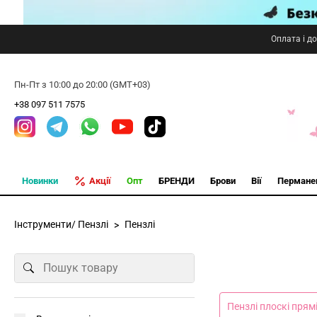
Оплата і д
Пн-Пт з 10:00 до 20:00 (GMT+03)
+38 097 511 7575
Новинки
Акції
Опт
БРЕНДИ
Брови
Вії
Пермане
Інструменти/ Пензлі
Пензлі
Пензлі плоскі прям