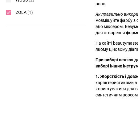
WOBS
(2)
ворс.
ZOLA
(1)
Як правильно викори
Розмішуйте фарбу з 
або міксером. Безум
для створення форм
На сайті beautymast
якому ціновому діапа
При виборі пензля д
виборі інших інстру
1. Жорсткість і дов
характеристиками в 
користуватися для в
синтетичним ворсом 