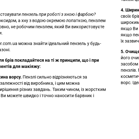
4. Ширин
стовувати пензель при роботі з хною і фарбою?
своїх бр
оксидом, а хну з водою окремою лопаткою, пензлем
широким 
овно, не робочим пензлем, який Ви використовуєте
якщо Ви 
и.
якщо пен
їх зазви
er.com.ua можна знайти ідеальний пензель у будь-
зоні.
5. Очище
його очи
ля брів покладайтеся на ті ж принципи, що і при
засобом 
ментів для макіяжу:
пензлів.
косметич
жина ворсу.
Пензлі сильно відрізняються за
ворс. Ід
залежності від виробника, і цим можна
ирішення різних завдань. Таким чином, із жорстким
Ви можете швидко і точно наносити барвник і