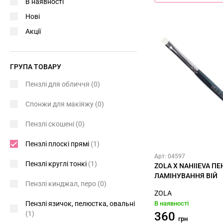
В наявності
Нові
Акції
ГРУПА ТОВАРУ
Пензлі для обличчя
(0)
Спонжи для макіяжу
(0)
Пензлі скошені
(0)
Пензлі плоскі прямі
(1)
Арт: 04597
Пензлі круглі тонкі
(1)
ZOLA X NAHIIEVA П
ЛАМІНУВАННЯ ВІЙ
Пензлі кинджал, перо
(0)
ZOLA
Пензлі язичок, пелюстка, овальні
В наявності
(1)
360
грн