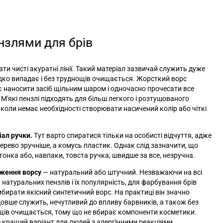
ензлями для брів
ти чисті акуратні лінії. Такий матеріал зазвичай служить дуже
ідко випадає і без труднощів очищається. Жорсткий ворс
 наносити засіб щільним шаром і одночасно прочесати все
 М'які пензлі підходять для більш легкого і розтушованого
 коли немає необхідності створювати насичений колір або чіткі
іал ручки.
Тут варто спиратися тільки на особисті відчуття, адже
ерево зручніше, а комусь пластик. Однак слід зазначити, що
тонка або, навпаки, товста ручка, швидше за все, незручна.
дження ворсу
—
натуральний або штучний. Незважаючи на всі
 натуральних пензлів і їх популярність, для фарбування брів
бирати якісний синтетичний ворс. На практиці він значно
довше служить, нечутливий до впливу барвників, а також без
ів очищається, тому що не вбирає компоненти косметики.
 кращий варіант для людей з алергічними реакціями.