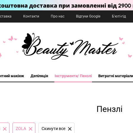
оставка
Контакти
Про нас
Відгуки Google
Б'юті-гід
нтний макіяж
Депіляція
Інструменти/ Пензлі
Витратні матеріал
Пензлі
і
ZOLA
Cкинути все