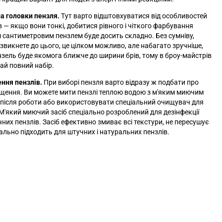
а головки пензля.
Тут варто відштовхуватися від особливостей
ів
—
якщо вони тонкі, добитися рівного і чіткого фарбування
сантиметровим пензлем буде досить складно. Без сумніву,
звикнете до цього, це цілком можливо, але набагато зручніше,
зель буде якомога ближче до ширини брів, тому в броу-майстрів
чай повний набір.
ння пензлів.
При виборі пензля варто відразу ж подбати про
щення. Ви можете мити пензлі теплою водою з м'яким миючим
після роботи або використовувати спеціальний очищувач для
 М'який миючий засіб спеціально розроблений для дезінфекції
них пензлів. Засіб ефективно змиває всі текстури, не пересушує
еально підходить для штучних і натуральних пензлів.