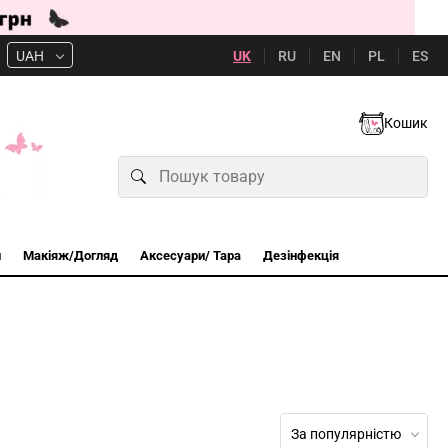
UK
RU
EN
PL
ES
UAH
Кошик
и
Макіяж/Догляд
Аксесуари/ Тара
Дезінфекція
За популярністю