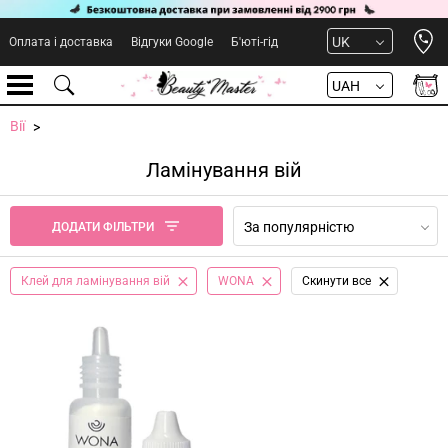
Open 
UK
Оплата і доставка
Відгуки Google
Б'юті-гід
UAH
Вії
Ламінування вій
За популярністю
ДОДАТИ ФІЛЬТРИ
Клей для ламінування вій
WONA
Cкинути все