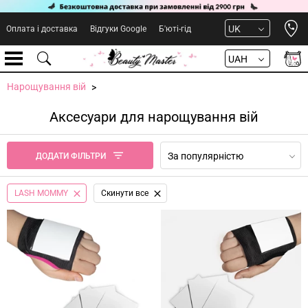
Open 
UK
Оплата і доставка
Відгуки Google
Б'юті-гід
UAH
Нарощування вій
Аксесуари для нарощування вій
За популярністю
ДОДАТИ ФІЛЬТРИ
LASH MOMMY
Cкинути все