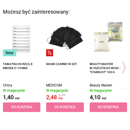
Możesz być zainteresowany:
New
TABLETKA DO RZĘS, 8
MASKI CZARNE 50 SZT
BEAUTY MASTER
KRESEK (7-14 MM)
BŁYSZCZYK DO WOSKU
"STARDUST" 100 G
China
MEDICOM
Beauty Master
W magazynie
W magazynie
W magazynie
2,70
1,40
2,48
4,10
eur
eur
eur
DO KOSZYKA
DO KOSZYKA
DO KOSZYKA