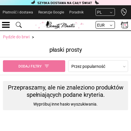
Open 
PL
Płatność i dostawa
Recenzje Google
Poradnik
EUR
Pędzle do brwi
płaski prosty
Przez popularność
DODAJ FILTRY
Przepraszamy, ale nie znaleziono produktów
spełniających podane kryteria.
Wypróbuj inne hasło wyszukiwania.