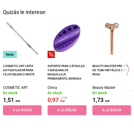
Quizás le interese:
New
COSMETIC ART LÁPIZ
SOPORTE PARA CÁPSULAS
BEAUTY MASTER PRENSA
AUTOAFILADOR PARA
Y MÁQUINA DE
DE TUBO METÁLICA ORO
CEJAS BLANCO WHITE
MAQUILLAJE
ROSA
PERMANENTE, MORADA
COSMETIC ART
China
Beauty Master
En stock
En stock
En stock
1,94
1,51
0,97
1,73
eur
eur
eur
A LA BOLSA
A LA BOLSA
A LA BOLSA