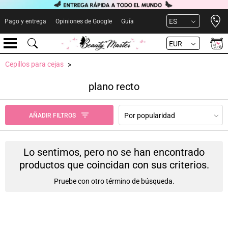
Open 
ES
Pago y entrega
Opiniones de Google
Guía
EUR
Cepillos para cejas
plano recto
Por popularidad
AÑADIR FILTROS
Lo sentimos, pero no se han encontrado
productos que coincidan con sus criterios.
Pruebe con otro término de búsqueda.