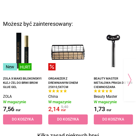
Możesz być zainteresowany:
New
HURT
ZOLA X MAKS BILOKONSKYI
ORGANIZER Z
BEAUTY MASTER
KLEJ-ŻEL DO BRWI BROW
DREWNIANYM DNEM
METALOWA PRASA DO TUB
GLUE GEL
25X10,5X7CM
CIEMNOSZARA
ZOLA
China
Beauty Master
W magazynie
W magazynie
W magazynie
5,40
7,56
2,14
1,73
eur
eur
eur
DO KOSZYKA
DO KOSZYKA
DO KOSZYKA
Kilka zasad pięknych brwi