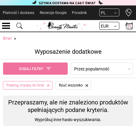
Open 
PL
Płatność i dostawa
Recenzje Google
Poradnik
EUR
Brwi
Wyposażenie dodatkowe
Przez popularność
DODAJ FILTRY
Peeling, maska ​​do brwi
Rzuć wszystko
Przepraszamy, ale nie znaleziono produktów
spełniających podane kryteria.
Wypróbuj inne hasło wyszukiwania.