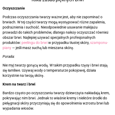
Oczyszczanie
Podczas oczyszczania twarzy ważne jest, aby nie zapominać o
brwiach. W tej części twarzy mogą występować różne zapalenia,
podrażnienia i suchość. Nieodpowiednie usuwanie makijażu
prowadzi do takich problemów, dlatego należy oczyszczać również
obszar brwi. Najlepiej używać specjalnych profesjonalnych
produktów:
peelingu do brwi
w przypadku tłustej skóry,
szamponu-
piany
—
jeśli masz suchą lub mieszana skórę.
Porada:
Nie myj twarzy gorącą wodą. W takim przypadku rzęsy i brwi stają
się łamliwe. Używaj wody o temperaturze pokojowej, działa
korzystnie na twoją skórę.
Krem na twarz i brwi
Bardzo często po oczyszczaniu twarzy dziewczęta nakładają krem,
pokrywając nim brwi. Jednak to właśnie kremy i niektóre środki do
pielęgnacji skóry przyczyniają się do spowolnienia wzrostu brwi lub
wypadania włosów.