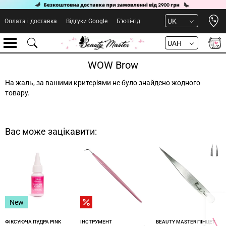
Open 
UK
Оплата і доставка
Відгуки Google
Б'юті-гід
UAH
WOW Brow
На жаль, за вашими критеріями не було знайдено жодного
товару.
Вас може зацікавити:
New
ФІКСУЮЧА ПУДРА PINK
ІНСТРУМЕНТ
BEAUTY MASTER ПІНЦЕТ