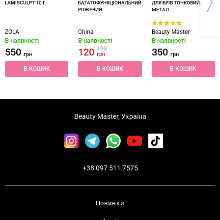
LAMISCULPT 10 Г
БАГАТОФУНКЦІОНАЛЬНИЙ
ДЛЯ БРІВ ТОЧКОВИЙ,
РОЖЕВИЙ
МЕТАЛ
ZOLA
China
Beauty Master
В наявності
В наявності
В наявності
190
550
120
350
грн
грн
грн
В КОШИК
В КОШИК
В КОШИК
Beauty Master, Україна
+38 097 511 7575
Новинки