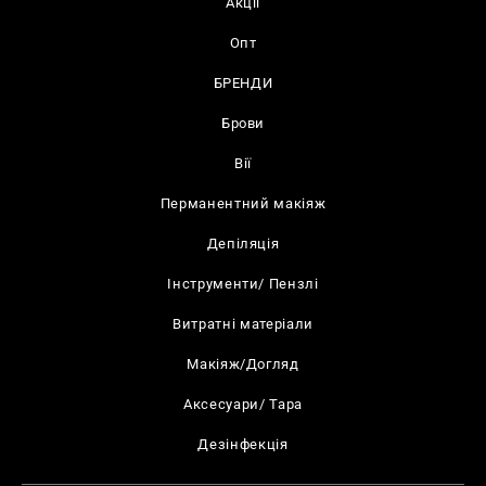
Акції
Опт
БРЕНДИ
Брови
Вії
Перманентний макіяж
Депіляція
Інструменти/ Пензлі
Витратні матеріали
Макіяж/Догляд
Аксесуари/ Тара
Дезінфекція