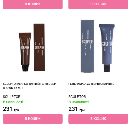
В КОШИК
В КОШИК
SCULPTOR ФАРБА ДЛЯ ВІЙ І БРІВ DEEP
ГЕЛЬ-ФАРБА ДЛЯ БРІВ GRAPHITE
BROWN 15 МЛ
SCULPTOR
SCULPTOR
В наявності
В наявності
231
231
грн
грн
В КОШИК
В КОШИК