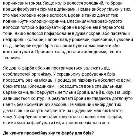
коричневим тоном. Якщо колір волосся холодний, то брови
краще фарбувати сірими відтінками. Немає вибору тільки у тих,
хто має холодне чорне волосся. Брови в таких дівчат теж
повинні бути холодно-чорними. Власницям яскраво-рудого
волосся потрібно фарбувати брови в коричневі й теракотові
тони. Якщо волосся пофарбоване в дуже яскраві або пастельні
неприродні кольори, наприклад, у рожевий, бірюзовий, бузковий
і т. д., вибирайте для брів тон, який буде гармоніювати або
контрастувати. Правило: холодні тони з холодними, теплі з
теплими.
Як довго фарба або хна протримається залежить від
особливостей організму. У середньому фарбування брів
проводять раз на місяць. Процедура підходить абсолютно всім: і
брюнеткам, і блондинкам. Проводиться вона спеціальними
барвниками, які фарбують не тільки брови, але й шкіру. На шкірі
залишається контур, і в результаті брови виглядають доглянуто
навіть без косметичних засобів. Це відмінний вибір для тих
дівчат, які не хочуть витрачати на щоденний макіяж багато
часу. У фарбуванні використовуються гіпоалергенні фарби,
якими можна фарбувати і вії, а також спеціальна хна.
Де купити професійну хну та фарбу для брів?