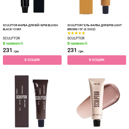
SCULPTOR ФАРБА ДЛЯ ВІЙ І БРІВ BLUISH-
SCULPTOR ГЕЛЬ-ФАРБА ДЛЯ БРІВ LIGHT
BLACK 15 МЛ
BROWN 15Г (0.53OZ)
SCULPTOR
SCULPTOR
В наявності
В наявності
231
231
грн
грн
В КОШИК
В КОШИК