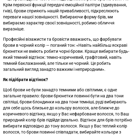
Крім первісної функції передачі емоційної палітри (здивування,
гнів), брови сприяють нашій привабливості, підкреслюють
переваги нашої зовнішності. Вибираючи форму брів, ми
вибираємо характер своєї зовнішності, робимо обличчя
виразніше.
Професійні візажисти та бровісти вважають, що фарбувати
брови в чорний колір
—
поганий тон: «Навіть найбільш яскраві
брюнетки не вміють робити чорні брови. Краще вибирати будь-
який темний відтінок: темно-коричневий, графітовий, навіть
темний баклажанний, але тільки не чорний. Це робить
загальний вигляд занадто важким і неприродним
»
.
Як підібрати відтінок?
Щоб брови не були занадто темними або світлими, є одне
загальне правило: брови брюнетки повинні бути на два тони
світліші, брови блондинки на два тони темніші, руді вибирають
для себе щось близьке до кольору волосся, але ближче до
коричневого відтінку, якщо у Вас нефарбоване волосся, то Ваш
природний колір брів підійде ідеально. Відтінок для брів потрібно
вибирати відповідно до тону волосся. Якщо у Вас теплий колір
волосся, то брови повинні співпадати, вибирайте кольори з