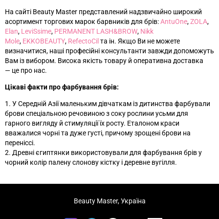
На сайті Beauty Master представлений надзвичайно широкий
асортимент торгових марок барвників для брів:
AntuOne
,
ZOLA
,
Elan
,
LeviSsime
,
PERMANENT LASH&BROW
,
Nikk
Mole
,
EKKOBEAUTY
,
RefectoCil
та ін
. Якщо Ви не можете
визначитися, наші професійні консультанти завжди допоможуть
Вам із вибором. Висока якість товару й оперативна доставка
—
це про нас.
Цікаві факти про фарбування брів:
1. У Середній Азії маленьким дівчаткам із дитинства фарбували
брови спеціальною речовиною з соку рослини усьми для
гарного вигляду й стимуляції їх росту. Еталоном краси
вважалися чорні та дуже густі, причому зрощені брови на
переніссі.
2. Древні єгиптянки використовували для фарбування брів у
чорний колір палену слонову кістку і деревне вугілля.
Beauty Master, Україна