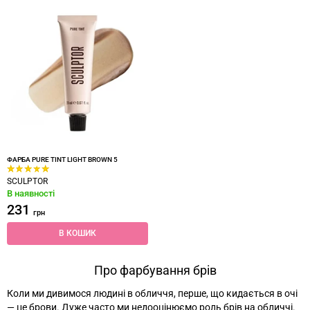
ФАРБА PURE TINT LIGHT BROWN 5
SCULPTOR
В наявності
231
грн
В КОШИК
Про фарбування брів
Коли ми дивимося людині в обличчя, перше, що кидається в очі
—
це брови. Дуже часто ми недооцінюємо роль брів на обличчі.