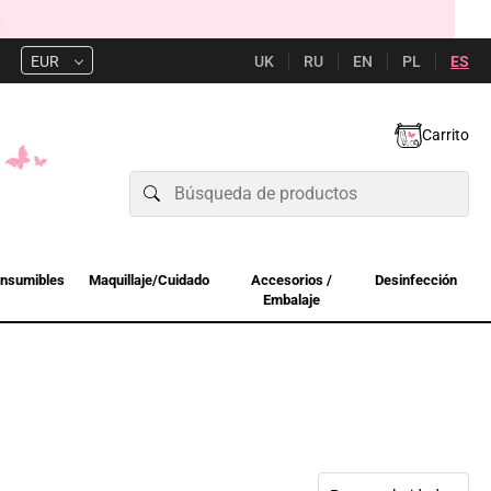
UK
RU
EN
PL
ES
EUR
Carrito
nsumibles
Maquillaje/Cuidado
Accesorios /
Desinfección
Embalaje