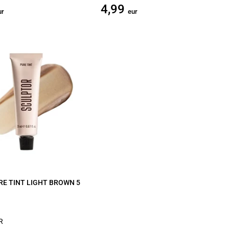
4,99
ur
eur
RE TINT LIGHT BROWN 5
R