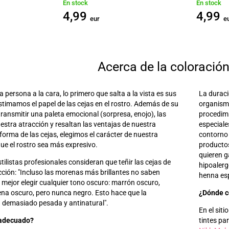
En stock
En stock
4,99
4,99
eur
e
Acerca de la coloración
ersona a la cara, lo primero que salta a la vista
es
sus
La duraci
timamos el papel de las cejas en el rostro. Además de su
organismo
transmitir una paleta emocional (sorpresa, enojo), las
procedimi
estra atracción y resaltan las ventajas de nuestra
especiale
a forma de las cejas, elegimos el carácter de nuestra
contorno 
ue el rostro sea más expresivo.
productos
quieren g
tilistas profesionales consideran que teñir las cejas de
hipoalerg
ción: "Incluso las morenas más brillantes no saben
henna esp
 mejor elegir cualquier tono oscuro: marrón oscuro,
jena oscuro, pero nunca negro. Esto hace que la
¿Dónde c
a demasiado pesada y antinatural
"
.
En el sit
 adecuado?
tintes pa