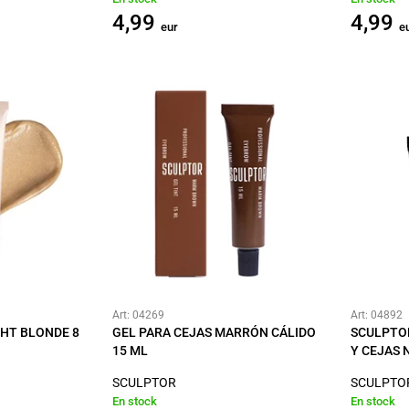
4,99
4,99
eur
e
Art: 04269
Art: 04892
GHT BLONDE 8
GEL PARA CEJAS MARRÓN CÁLIDO
SCULPTO
15 ML
Y CEJAS 
SCULPTOR
SCULPTO
En stock
En stock