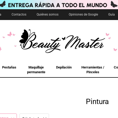
a
Contactos
Quiénes somos
Opiniones de Google
Guía
Pestañas
Maquillaje
Depilación
Herramientas /
Co
permanente
Pinceles
Pintura