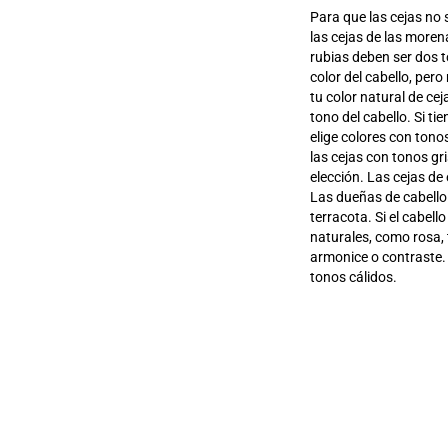
Para que las cejas no 
las cejas de las moren
rubias deben ser dos t
color del cabello, pero
tu color natural de cej
tono del cabello. Si ti
elige colores con tonos
las cejas con tonos gri
elección. Las cejas de
Las dueñas de cabello 
terracota. Si el cabell
naturales, como rosa, 
armonice o contraste. 
tonos cálidos.