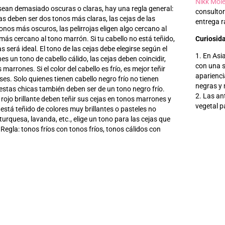
Nikk Mol
sean demasiado oscuras o claras, hay una regla general:
consultor
as deben ser dos tonos más claras, las cejas de las
entrega 
onos más oscuros, las pelirrojas eligen algo cercano al
 más cercano al tono marrón. Si tu cabello no está teñido,
Curiosida
as será ideal. El tono de las cejas debe elegirse según el
1. En Asi
enes un tono de cabello cálido, las cejas deben coincidir,
con una s
 marrones. Si el color del cabello es frío, es mejor teñir
aparienci
ses. Solo quienes tienen cabello negro frío no tienen
negras y 
 estas chicas también deben ser de un tono negro frío.
2. Las an
rojo brillante deben teñir sus cejas en tonos marrones y
vegetal p
o está teñido de colores muy brillantes o pasteles no
turquesa, lavanda, etc., elige un tono para las cejas que
Regla: tonos fríos con tonos fríos, tonos cálidos con