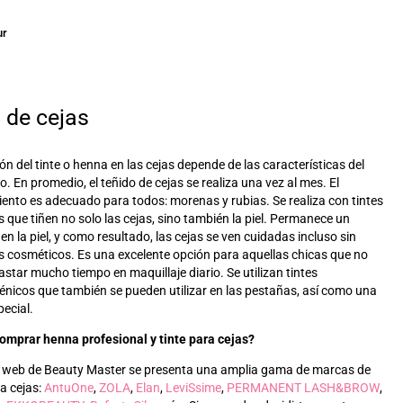
ur
 de cejas
ón del tinte o henna en las cejas depende de las características del
. En promedio, el teñido de cejas se realiza una vez al mes. El
ento es adecuado para todos: morenas y rubias. Se realiza con tintes
s que tiñen no solo las cejas, sino también la piel. Permanece un
en la piel, y como resultado, las cejas se ven cuidadas incluso sin
 cosméticos. Es una excelente opción para aquellas chicas que no
astar mucho tiempo en maquillaje diario. Se utilizan tintes
énicos que también se pueden utilizar en las pestañas, así como una
ecial.
omprar henna profesional y tinte para cejas?
io web de Beauty Master se presenta una amplia gama de marcas de
ra cejas:
AntuOne
,
ZOLA
,
Elan
,
LeviSsime
,
PERMANENT LASH&BROW
,