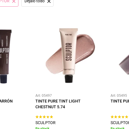
PTOR
Déjalo todo
Art: 05497
Art: 05495
MARRÓN
TINTE PURE TINT LIGHT
TINTE PU
CHESTNUT 5.74
SCULPTOR
SCULPTO
En stock
En stock