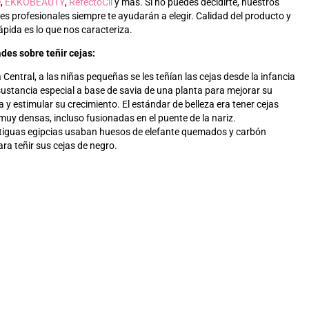
e
,
EKKOBEAUTY
,
RefectoCil
y más
. Si no puedes decidirte, nuestros
es profesionales siempre te ayudarán a elegir. Calidad del producto y
rápida
es
lo que nos caracteriza.
des sobre teñir cejas:
a Central, a las niñas pequeñas se les teñían las cejas desde la infancia
ustancia especial a base de savia de una planta para mejorar su
a y estimular su crecimiento. El estándar de belleza era tener cejas
muy densas, incluso fusionadas en el puente de la nariz.
tiguas egipcias usaban huesos de elefante quemados y carbón
ara teñir sus cejas de negro.