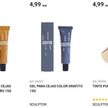
4,99
4,99
eur
e
Art: 04267
Art: 05496
 CEJAS
GEL PARA CEJAS COLOR GRAFITO
TINTE PU
RO 15G
15G
SCULPTOR
SCULPTO