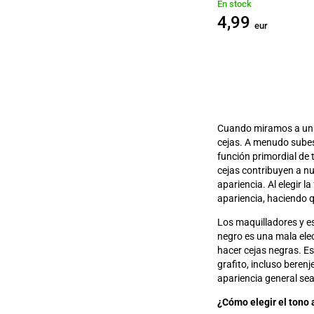
En stock
4,99
eur
Cuando miramos a una p
cejas. A menudo subes
función primordial de 
cejas contribuyen a nu
apariencia. Al elegir l
apariencia, haciendo q
Los maquilladores y es
negro
es
una mala elec
hacer cejas negras. Es
grafito, incluso beren
apariencia general se
¿Cómo elegir el tono