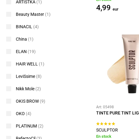
ARTISTKA
(1)
4,99
eur
Beauty Master
(1)
BINACIL
(4)
China
(1)
ELAN
(19)
HAIR WELL
(1)
LeviSsime
(8)
Nikk Mole
(2)
OKIS BROW
(9)
Art: 05498
TINTE PURE TINT LI
OKO
(4)
PLATINUM
(2)
SCULPTOR
En stock
RefectoCil
(3)