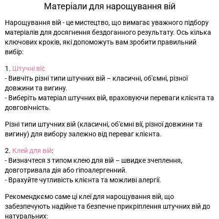
Матеріали для нарощування вій
Нарощування вій - це мистецтво, що вимагає уважного підбору
матеріалів для досягнення бездоганного результату. Ось кілька
ключових кроків, які допоможуть вам зробити правильний
вибір:
1.
Штучні вії
:
- Вивчіть різні типи штучних вій – класичні, об'ємні, різної
довжини та вигину.
- Виберіть матеріал штучних вій, враховуючи переваги клієнта та
довговічність.
Різні типи штучних вій (класичні, об'ємні вії, різної довжини та
вигину) для вибору залежно від переваг клієнта.
2.
Клей для вій
:
- Визначтеся з типом клею для вій – швидке зчеплення,
довготривала дія або гіпоалергенний.
- Врахуйте чутливість клієнта та можливі алергії.
Рекомендкємо саме ці клеї для нарощування вій, що
забезпечують надійне та безпечне прикріплення штучних вій до
натуральних: