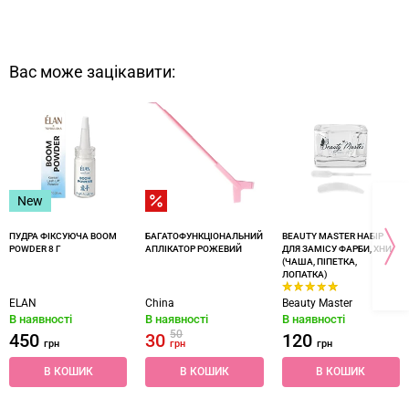
Вас може зацікавити:
New
ПУДРА ФІКСУЮЧА BOOM
БАГАТОФУНКЦІОНАЛЬНИЙ
BEAUTY MASTER НАБІР
POWDER 8 Г
АПЛІКАТОР РОЖЕВИЙ
ДЛЯ ЗАМІСУ ФАРБИ, ХНИ
(ЧАША, ПІПЕТКА,
ЛОПАТКА)
ELAN
China
Beauty Master
В наявності
В наявності
В наявності
50
450
30
120
грн
грн
грн
В КОШИК
В КОШИК
В КОШИК