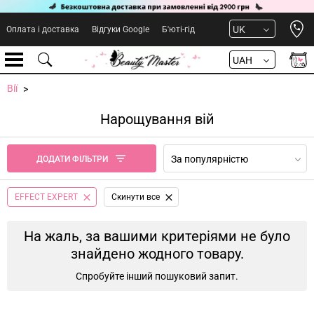
Open 
UK
Оплата і доставка
Відгуки Google
Б'юті-гід
UAH
Вії
Нарощування вій
За популярністю
ДОДАТИ ФІЛЬТРИ
EFFECT EXPERT
Cкинути все
На жаль, за вашими критеріями не було
знайдено жодного товару.
Спробуйте інший пошуковий запит.