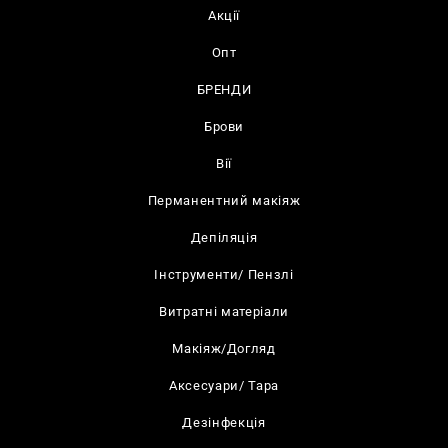
Акції
Опт
БРЕНДИ
Брови
Вії
Перманентний макіяж
Депіляція
Інструменти/ Пензлі
Витратні матеріали
Макіяж/Догляд
Аксесуари/ Тара
Дезінфекція