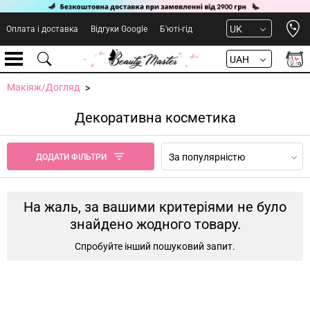
Open 
UK
Оплата і доставка
Відгуки Google
Б'юті-гід
UAH
Макіяж/Догляд
Декоративна косметика
За популярністю
ДОДАТИ ФІЛЬТРИ
На жаль, за вашими критеріями не було
знайдено жодного товару.
Спробуйте інший пошуковий запит.