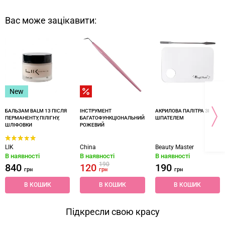
Вас може зацікавити:
New
БАЛЬЗАМ BALM 13 ПІСЛЯ
ІНСТРУМЕНТ
АКРИЛОВА ПАЛІТРА ЗІ
ПЕРМАНЕНТУ, ПІЛІГНУ,
БАГАТОФУНКЦІОНАЛЬНИЙ
ШПАТЕЛЕМ
ШЛІФОВКИ
РОЖЕВИЙ
LIK
China
Beauty Master
В наявності
В наявності
В наявності
190
840
120
190
грн
грн
грн
В КОШИК
В КОШИК
В КОШИК
Підкресли свою красу