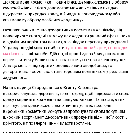
Декоративна косметика
—
один із невід'ємних елементів образу
сучасної жінки. З його допомогою можна не тільки вигідно
підкреслити природну красу, а й надати повсякденному або
святковому образу особливу «родзинку».
Незважаючи на те, що декоративна косметика на відміну від
популярного сьогодні татуажу дає недовготривалий ефект, вона
є відмінним варіантом для тих, хто віддає перевагу природності.
У цьому розділі можна вибрати
туш
,
тональний крем
,
спонж для
макіяжу
та інші засоби. Дійсно, ці прості «девайси» допомагають
перевтілитися у Ваших очах і очах оточуючих за лічені секунди.
А якщо мета
—
підкорити чоловіка, який сподобався, то
декоративна косметика стане хорошим помічником у реалізації
задуманого.
Навіть цариця Стародавнього Єгипту Клеопатра
використовувала деревне вугілля і сурму, щоб підкреслити свою
красу і справити враження на шанувальників. На щастя, з тих
пір індустрія краси домоглася значних успіхів, і сьогодні
виробники косметики можуть запропонувати своїм покупцям
широкий асортимент декоративних продуктів відмінної якості і,
крім того, з гіпоалергенними властивостями.