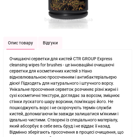
Опис товару
Відгуки
Очищаючі серветки для кистей CTR GROUP Express
cleansing wipes for brushes - це інноваційні очищаючі
серветки для косметичних кистей з Нано
відновлювальною просоченням і антибактеріальерю
дією! Підходять для натурального і штучного ворсу.
Унікальне просочення серветок розчиняє різні жирні і
сухі косметичні текстури, доглядає за ворсом, зміцнює
стінки лускатого шару ворсини, пом'якшує його. Не
пошкоджують ворс і не скорочують термін служби
кистей, допомагаючи їм завжди залишатися м'якими і
ідеально чистими. Створені із спеціального матеріалу,
який абсорбує в себе весь бруд і не віддає її назад.
Відмінно зберігають просочення в процесі очищення, що