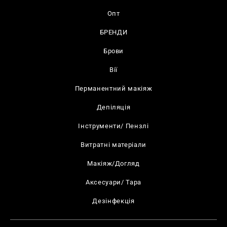
Опт
БРЕНДИ
Брови
Вії
Перманентний макіяж
Депіляція
Інструменти/ Пензлі
Витратні матеріали
Макіяж/Догляд
Аксесуари/ Тара
Дезінфекція