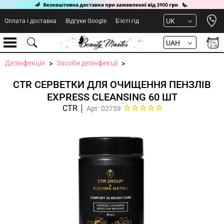
Open 
UK
Оплата і доставка
Відгуки Google
Б'юті-гід
UAH
Дезінфекція
Засоби дезінфекції
CTR СЕРВЕТКИ ДЛЯ ОЧИЩЕННЯ ПЕНЗЛІВ
EXPRESS CLEANSING 60 ШТ
CTR
Арт: 02759