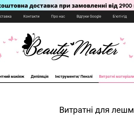
оставка
Контакти
Про нас
Відгуки Google
Б'юті-гід
нтний макіяж
Депіляція
Інструменти/ Пензлі
Витратні матеріал
Витратні для леш