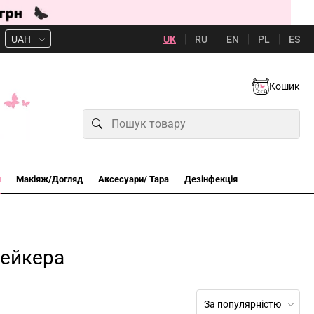
UK
RU
EN
PL
ES
UAH
Кошик
и
Макіяж/Догляд
Аксесуари/ Тара
Дезінфекція
мейкера
За популярністю