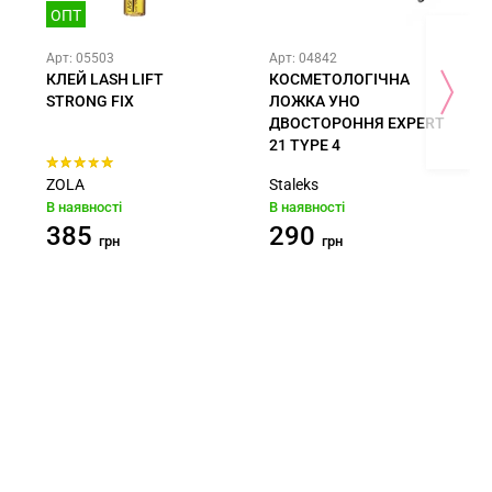
ОПТ
Арт: 05503
Арт: 04842
КЛЕЙ LASH LIFT
КОСМЕТОЛОГІЧНА
STRONG FIX
ЛОЖКА УНО
ДВОСТОРОННЯ EXPERT
21 TYPE 4
ZOLA
Staleks
В наявності
В наявності
385
290
грн
грн