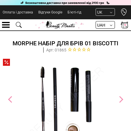
Open 
UK
Оплата і доставка
Відгуки Google
Б'юті-гід
UAH
MORPHE НАБІР ДЛЯ БРІВ 01 BISCOTTI
Арт: 01865