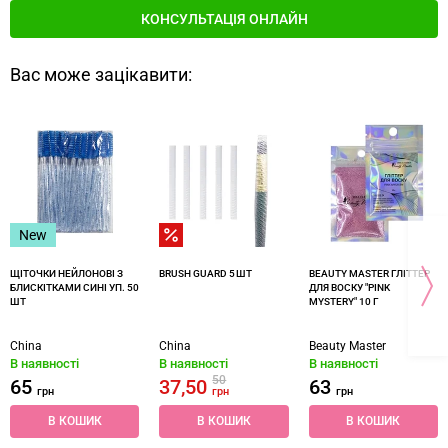
КОНСУЛЬТАЦІЯ ОНЛАЙН
Вас може зацікавити:
New
ЩІТОЧКИ НЕЙЛОНОВІ З
BRUSH GUARD 5 ШТ
BEAUTY MASTER ГЛІТТЕР
БЛИСКІТКАМИ СИНІ УП. 50
ДЛЯ ВОСКУ "PINK
ШТ
MYSTERY" 10 Г
China
China
Beauty Master
В наявності
В наявності
В наявності
50
65
37,50
63
грн
грн
грн
В КОШИК
В КОШИК
В КОШИК