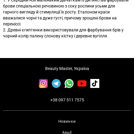
1. У Середній Азії маленьким дівчаткам із дитинства фарбували
брови спеціальною речовиною з соку рослини усьми для
гарного вигляду й стимуляції їх росту. Еталоном краси
вважалися чорні та дуже густі, причому зрощені брови на
переніссі.
2. Древні єгиптянки використовували для фарбування брів у
чорний колір палену слонову кістку і деревне вугілля.
Beauty Master, Україна
+38 097 511 7575
Новинки
Акції