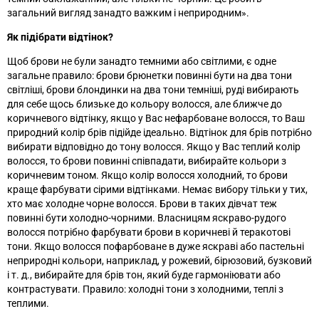
загальний вигляд занадто важким і неприродним
»
.
Як підібрати відтінок?
Щоб брови не були занадто темними або світлими, є одне
загальне правило: брови брюнетки повинні бути на два тони
світліші, брови блондинки на два тони темніші, руді вибирають
для себе щось близьке до кольору волосся, але ближче до
коричневого відтінку, якщо у Вас нефарбоване волосся, то Ваш
природний колір брів підійде ідеально. Відтінок для брів потрібно
вибирати відповідно до тону волосся. Якщо у Вас теплий колір
волосся, то брови повинні співпадати, вибирайте кольори з
коричневим тоном. Якщо колір волосся холодний, то брови
краще фарбувати сірими відтінками. Немає вибору тільки у тих,
хто має холодне чорне волосся. Брови в таких дівчат теж
повинні бути холодно-чорними. Власницям яскраво-рудого
волосся потрібно фарбувати брови в коричневі й теракотові
тони. Якщо волосся пофарбоване в дуже яскраві або пастельні
неприродні кольори, наприклад, у рожевий, бірюзовий, бузковий
і т. д., вибирайте для брів тон, який буде гармоніювати або
контрастувати. Правило: холодні тони з холодними, теплі з
теплими.