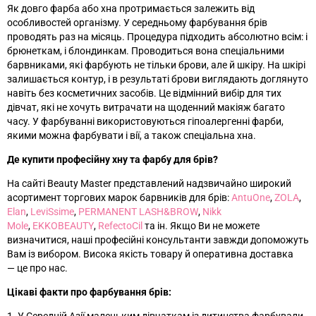
Як довго фарба або хна протримається залежить від
особливостей організму. У середньому фарбування брів
проводять раз на місяць. Процедура підходить абсолютно всім: і
брюнеткам, і блондинкам. Проводиться вона спеціальними
барвниками, які фарбують не тільки брови, але й шкіру. На шкірі
залишається контур, і в результаті брови виглядають доглянуто
навіть без косметичних засобів. Це відмінний вибір для тих
дівчат, які не хочуть витрачати на щоденний макіяж багато
часу. У фарбуванні використовуються гіпоалергенні фарби,
якими можна фарбувати і вії, а також спеціальна хна.
Де купити професійну хну та фарбу для брів?
На сайті Beauty Master представлений надзвичайно широкий
асортимент торгових марок барвників для брів:
AntuOne
,
ZOLA
,
Elan
,
LeviSsime
,
PERMANENT LASH&BROW
,
Nikk
Mole
,
EKKOBEAUTY
,
RefectoCil
та ін
. Якщо Ви не можете
визначитися, наші професійні консультанти завжди допоможуть
Вам із вибором. Висока якість товару й оперативна доставка
—
це про нас.
Цікаві факти про фарбування брів: