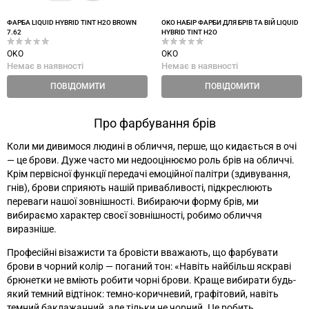
ФАРБА LIQUID HYBRID TINT H2O BROWN
OKO НАБІР ФАРБИ ДЛЯ БРІВ ТА ВІЙ LIQUID
7.62
HYBRID TINT H2O
OKO
OKO
Немає в наявності
Немає в наявності
ПОВІДОМИТИ
ПОВІДОМИТИ
Про фарбування брів
Коли ми дивимося людині в обличчя, перше, що кидається в очі
—
це брови. Дуже часто ми недооцінюємо роль брів на обличчі.
Крім первісної функції передачі емоційної палітри (здивування,
гнів), брови сприяють нашій привабливості, підкреслюють
переваги нашої зовнішності. Вибираючи форму брів, ми
вибираємо характер своєї зовнішності, робимо обличчя
виразніше.
Професійні візажисти та бровісти вважають, що фарбувати
брови в чорний колір
—
поганий тон: «Навіть найбільш яскраві
брюнетки не вміють робити чорні брови. Краще вибирати будь-
який темний відтінок: темно-коричневий, графітовий, навіть
темний баклажанний, але тільки не чорний. Це робить