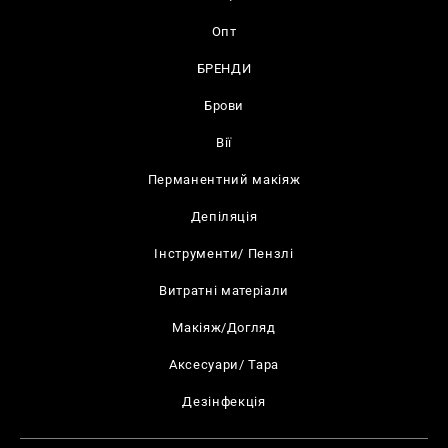
Опт
БРЕНДИ
Брови
Вії
Перманентний макіяж
Депіляція
Інструменти/ Пензлі
Витратні матеріали
Макіяж/Догляд
Аксесуари/ Тара
Дезінфекція