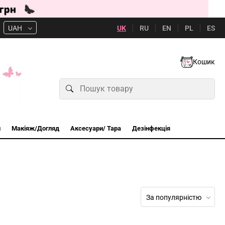
UK
RU
EN
PL
ES
UAH
Кошик
и
Макіяж/Догляд
Аксесуари/ Тара
Дезінфекція
За популярністю