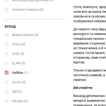
Аксесуари для депіляції
(0)
Густе, блискуче, здо
Альгінатні маски
(0)
коли вся ця краса пи
зовсім не в сучасних
позбувалися небажа
БРЕНД
До нашого часу відс
молодості та невинн
Beauty Master
(0)
спеціальних лазнях: 
виривали з коренем.
China
(0)
не тільки жінки, а й
камені, гострі мушлі
Doily
(0)
історикам, саме єгип
бритви.
ELAN
(0)
Тільки стародавні г
ItalWax
(1)
заточкою каменів, а
лампою.
Lycon
(0)
XIII століття
SM
(0)
Винахід депілюючих 
імперії в знаменитих
Ukraine
(0)
приміщення, де всі