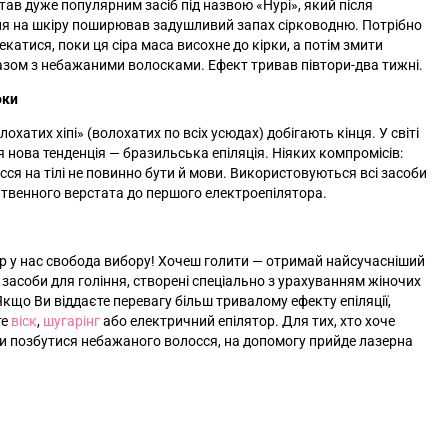
тав дуже популярним засіб під назвою «Нурі»‎, який після
я на шкіру поширював задушливий запах сірководню. Потрібно
екатися, поки ця сіра маса висохне до кірки, а потім змити
зом з небажаними волосками. Ефект тривав півтори-два тижні.
оки
охатих хіпі»‎ (волохатих по всіх усюдах) добігають кінця. У світі
я нова тенденція — бразильська епіляція. Ніяких компромісів:
сся на тілі не повинно бути й мови. Використовуються всі засоби
итвенного верстата до першого електроепілятора.
ер у нас свобода вибору! Хочеш голити — отримай найсучасніший
і засоби для гоління, створені спеціально з урахуванням жіночих
Якщо Ви віддаєте перевагу більш тривалому ефекту епіляції,
те
віск
,
шугарінг
або електричний епілятор. Для тих, хто хоче
 позбутися небажаного волосся, на допомогу прийде лазерна