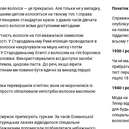
рове волосся — це прекрасно. Але тільки не у випадку,
Початок 
шним цвітом колоситься на твоєму тілі. І справа
Справжні
 глянцевих стандартах краси: з давніх часів дівчата
опубліку
ного волосся всіма доступними методами.
на пахва
утність волосся на тілі вважалася символом
піддалис
ості. У Стародавньому Римі епіляція проводилася в
всьому т
волоски накручували на міцну нитку і потім
1930-і р
 У Стародавньому Єгипті з волоссям на тілі боролися
 чоловіки. Використовувалися всі доступні засоби:
Чи не мал
, пемза, цукрова паста. До речі, якщо вірити
прибрати
тянам ми повинні бути вдячні за винахід першої
тест пер
пішло 18
реки перевершили єгиптян: вони не морочилися із
1940-і р
 просто обпалювали непотрібні волоски масляною
Мода на 
Тепер ві
для будь
спеціаль
смужок приписують туркам. За часів Османської
волосяні
 турецьких лазнях відводилося спеціальне
м бажаючим допомагали позбавлятися небажаного