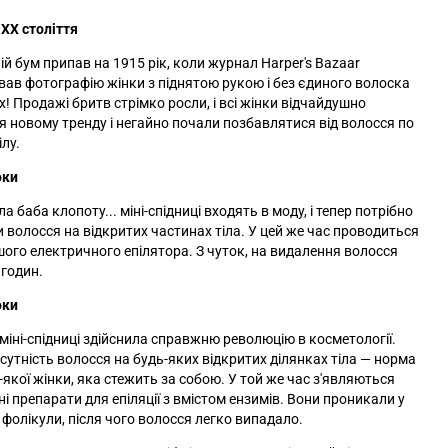
XX століття
й бум припав на 1915 рік, коли журнал Harper's Bazaar
вав фотографію жінки з піднятою рукою і без єдиного волоска
х! Продажі бритв стрімко росли, і всі жінки відчайдушно
я новому тренду і негайно почали позбавлятися від волосся по
ілу.
оки
а баба клопоту... міні-спідниці входять в моду, і тепер потрібно
 волосся на відкритих частинах тіла. У цей же час проводиться
шого електричного епілятора. З чуток, на видалення волосся
 годин.
оки
міні-спідниці здійснила справжню революцію в косметології.
дсутність волосся на будь-яких відкритих ділянках тіла — норма
-якої жінки, яка стежить за собою. У той же час з'являються
ні препарати для епіляції з вмістом ензимів. Вони проникали у
 фолікули, після чого волосся легко випадало.