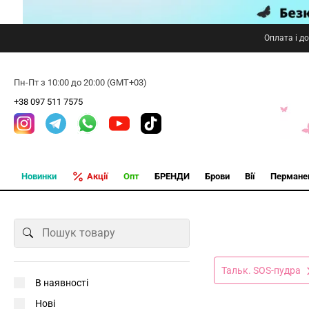
Оплата і д
Пн-Пт з 10:00 до 20:00 (GMT+03)
+38 097 511 7575
Новинки
Акції
Опт
БРЕНДИ
Брови
Вії
Пермане
Тальк. SOS-пудра
В наявності
Нові