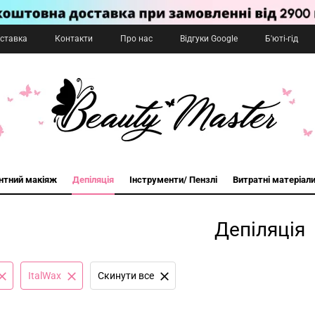
оставка
Контакти
Про нас
Відгуки Google
Б'юті-гід
нтний макіяж
Депіляція
Інструменти/ Пензлі
Витратні матеріал
Депіляція
ItalWax
Cкинути все