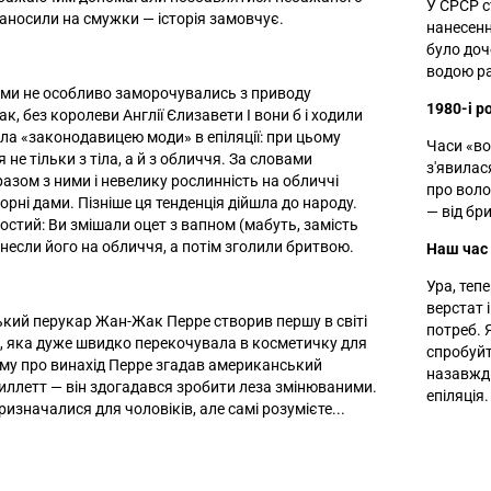
У СРСР с
наносили на смужки — історія замовчує.
нанесенн
було доч
водою ра
ами не особливо заморочувались з приводу
1980-і р
Так, без королеви Англії Єлизавети I вони б і ходили
ла «законодавицею моди» в епіляції: при цьому
Часи «вол
не тільки з тіла, а й з обличчя. За словами
з'явилас
разом з ними і невелику рослинність на обличчі
про воло
рні дами. Пізніше ця тенденція дійшла до народу.
— від бр
ростий: Ви змішали оцет з вапном (мабуть, замість
анесли його на обличчя, а потім зголили бритвою.
Наш час
Ура, теп
верстат 
ький перукар Жан-Жак Перре створив першу в світі
потреб. 
в, яка дуже швидко перекочувала в косметичку для
спробуй
тому про винахід Перре згадав американський
назавжди
ллетт — він здогадався зробити леза змінюваними.
епіляція.
изначалися для чоловіків, але самі розумієте...