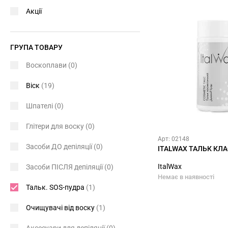
Акції
ГРУПА ТОВАРУ
Воскоплави
(0)
Віск
(19)
Шпателі
(0)
Глітери для воску
(0)
Арт: 02148
Засоби ДО депіляції
(0)
ITALWAX ТАЛЬК КЛА
ItalWax
Засоби ПІСЛЯ депіляції
(0)
Немає в наявності
Тальк. SOS-пудра
(1)
Очищувачі від воску
(1)