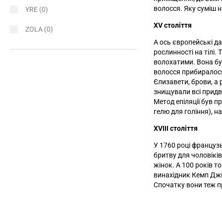
волосся. Яку суміш 
YRE
(0)
XV століття
ZOLA
(0)
А ось європейські д
рослинності на тілі. 
волохатими. Вона бу
волосся прибиралося 
Єлизавети, брови, а 
знищували всі придво
Метод епіляції був п
гелю для гоління), н
XVIII століття
У 1760 році француз
бритву для чоловікі
жінок. А 100 років 
винахідник Кемп Джи
Спочатку вони теж пр