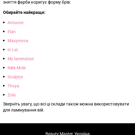
зняття фарби коригує форму брів.
Обирайте найкраще:
Antuone
Elan
Maxymova
In Lei
My lamination
Nikk Mole
Sculptor
Thuya
Zola
Зверніть увагу, що всі ці склади також можна використовувати
для ламінування вій.
Beauty Master, Україна