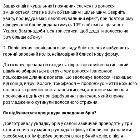
Завдяки дії лікувальних і поживних елементів волосся
зміцнюється, стає на 30% об'ємнішим і щільнішим. Зверніть
увагу, процедура має накопичувальний ефект, при повторному
відвідуванні брови додаватимуть 10% в об'ємі та щільності.
Усього Вам знадобиться три сеанси, щоб додати волоссю на
50% більше об'єму!
2. Поліпшення зовнішнього вигляду брів: волоски набувають
гарний виразний колір, неймовірний блиск і нову форму.
До складу препаратів входить: гідролізований кератин, який
відмінно вбирається в структуру волосся і заповнює
пошкоджені ділянки; колаген, що зволожує волосся і захищає
від сонця, вітру і вологи; токоферол — продовжує життя кожного
волоска за рахунок постачання киснем; арганове масло для
посилення відтінку при фарбуванні; пантенол, який сприяє
розгладженню кутикули волосяного стрижня.
Як відбувається процедура вкладання брів?
Довготривалу укладку брів у салоні зазвичай проводять у три
етапи: спочатку майстер укладає і фіксує брови спеціальними
засобами, потім фарбує волосся в потрібний колір, а після