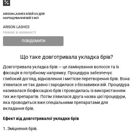
ARISON LASHES КЛЕЙ UV ДЛЯ
НАРОЩУВАННЯ ВІЙ 5 МЛ
ARISON LASHES
Немає в наявності
ПОВІДОМИТИ
Що таке довготривала укладка брів?
Довготривала укладка брів
—
це ламінування волосся та їх
фіксація в потрібному напрямку. Процедура забезпечує
глибокий догляд, відновлення і миттєве перетворення брів. Вона
з'явилася не так давно і зародилася з біозавивки вій. Процедура
називалася біофіксацією брів і проводилась із використанням
тих же препаратів. Потім з'явилася друга назва цієї процедури,
яка проводиться вже спеціальними препаратами для
вкладання брів.
Ефект від довготривалої укладки брів
1. Зміцнення брів.