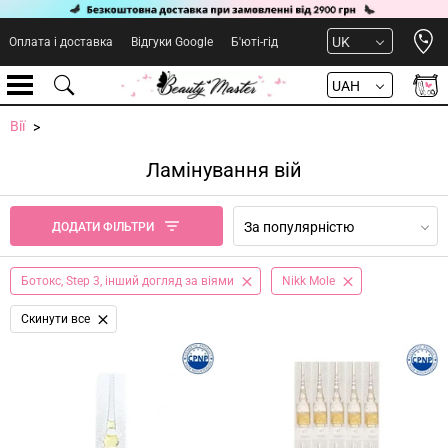
Open 
UK
Оплата і доставка
Відгуки Google
Б'юті-гід
UAH
Вії
Ламінування вій
За популярністю
ДОДАТИ ФІЛЬТРИ
Ботокс, Step 3, інший догляд за віями
Nikk Mole
Cкинути все