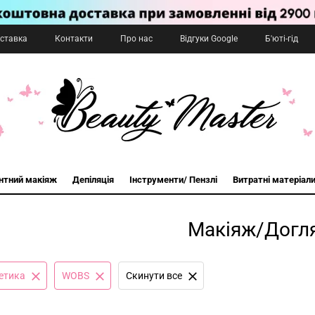
оставка
Контакти
Про нас
Відгуки Google
Б'юті-гід
нтний макіяж
Депіляція
Інструменти/ Пензлі
Витратні матеріал
Макіяж/Догл
етика
WOBS
Cкинути все