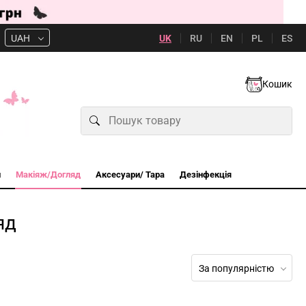
UK
RU
EN
PL
ES
UAH
Кошик
и
Макіяж/Догляд
Аксесуари/ Тара
Дезінфекція
яд
За популярністю