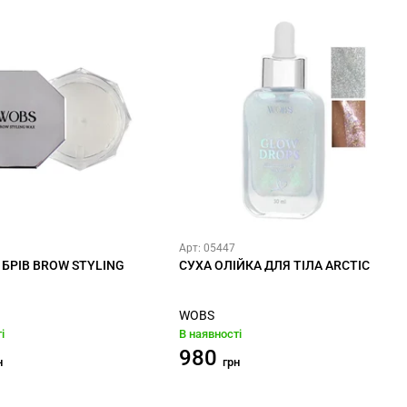
Арт: 05447
 БРІВ BROW STYLING
СУХА ОЛІЙКА ДЛЯ ТІЛА ARCTIC
WOBS
і
В наявності
980
н
грн