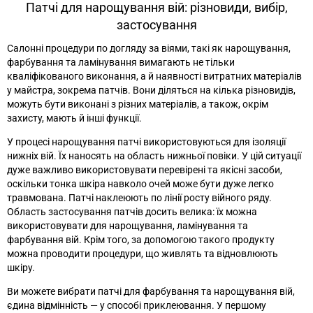
Патчі для нарощування вій: різновиди, вибір,
застосування
Салонні процедури по догляду за віями, такі як нарощування,
фарбування та ламінування вимагають не тільки
кваліфікованого виконання, а й наявності витратних матеріалів
у майстра, зокрема патчів. Вони діляться на кілька різновидів,
можуть бути виконані з різних матеріалів, а також, окрім
захисту, мають й інші функції.
У процесі нарощування патчі використовуються для ізоляції
нижніх вій. Їх наносять на область нижньої повіки. У цій ситуації
дуже важливо використовувати перевірені та якісні засоби,
оскільки тонка шкіра навколо очей може бути дуже легко
травмована. Патчі наклеюють по лінії росту війного ряду.
Область застосування патчів досить велика: їх можна
використовувати для нарощування, ламінування та
фарбування вій. Крім того, за допомогою такого продукту
можна проводити процедури, що живлять та відновлюють
шкіру.
Ви можете вибрати патчі для фарбування та нарощування вій,
єдина відмінність
—
у способі приклеювання. У першому