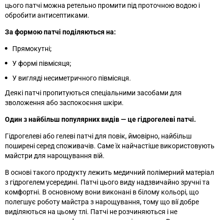
цього патчі можна ретельно промити під проточною водою і
обробити антисептиками.
За формою патчі поділяються на:
Прямокутні;
У формі півмісяця;
У вигляді несиметричного півмісяця.
Деякі патчі пропитуються спеціальними засобами для
зволоження або заспокоєння шкіри.
Один з найбільш популярних видів — це гідрогелеві патчі.
Гідрогелеві або гелеві патчі для повік, ймовірно, найбільш
поширені серед споживачів. Саме їх найчастіше використовують
майстри для нарощування вій.
В основі такого продукту лежить медичний полімерний матеріал
з гідрогелем усередині. Патчі цього виду надзвичайно зручні та
комфортні. В основному вони виконані в білому кольорі, що
полегшує роботу майстра з нарощування, тому що вії добре
виділяються на цьому тлі. Патчі не розчиняються і не