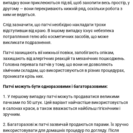
випадку вони приклеюються під вії, щоб захопити весь простір, у
другому
—
вони перекривають нижній ряд, оскільки робота з
ним не ведеться.
Слід зазначити, що патчі необхідно накладати трохи
відступивши від краю. В іншому випадку існує небезпека
потрапляння гелю або косметичних засобів, що може
викликати подразнення.
Патчі захищають вії нижньої повіки, запобігають опікам,
захищають від алергічних реакцій та механічних пошкоджень.
Головна перевага патчів у тому, що вони не дозволяють
хімічним складам, що використовуються в різних процедурах,
проникати крізь них.
Патчі можуть бути одноразовими і багаторазовими:
1. У першому випадку патчі можуть продаватися великими
пачками по 50 штук. Цей варіант найчастіше використовується
в салонах краси, а також вважається найбільш гігієнічним і
зручним.
2. Багаторазові ж патчі зазвичай продаються парами. Їх зручно
використовувати для домашніх процедур по догляду. Після