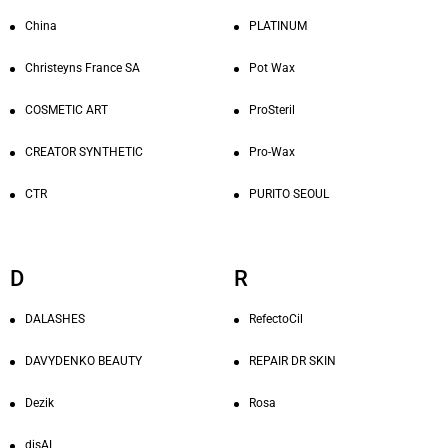
China
PLATINUM
Christeyns France SA
Pot Wax
COSMETIC ART
ProSteril
CREATOR SYNTHETIC
Pro-Wax
CTR
PURITO SEOUL
D
R
DALASHES
RefectoCil
DAVYDENKO BEAUTY
REPAIR DR SKIN
Dezik
Rosa
disAL