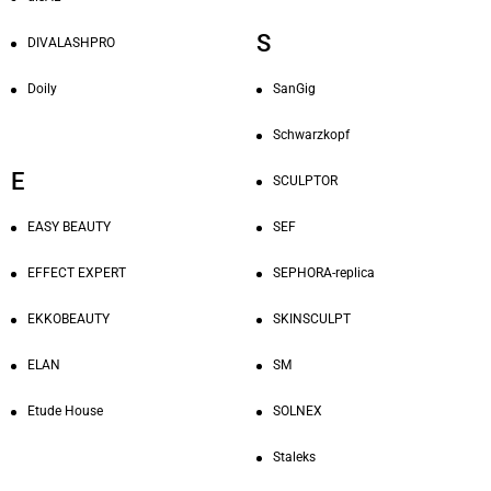
S
DIVALASHPRO
SanGig
Doily
Schwarzkopf
E
SCULPTOR
EASY BEAUTY
SEF
EFFECT EXPERT
SEPHORA-replica
EKKOBEAUTY
SKINSCULPT
ELAN
SM
Etude House
SOLNEX
Staleks