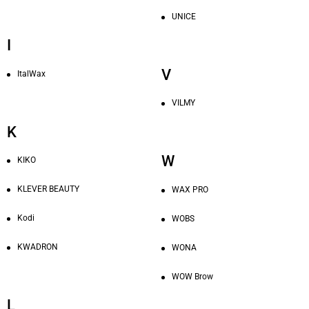
UNICE
I
V
ItalWax
VILMY
K
W
KIKO
KLEVER BEAUTY
WAX PRO
Kodi
WOBS
KWADRON
WONA
WOW Brow
L