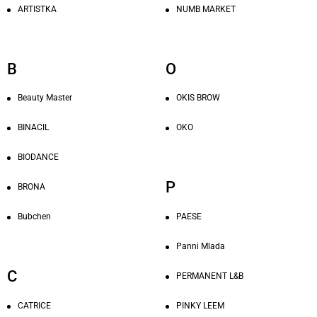
ARTISTKA
NUMB MARKET
B
O
Beauty Master
OKIS BROW
BINACIL
OKO
BIODANCE
P
BRONA
PAESE
Bubchen
Panni Mlada
C
PERMANENT L&B
CATRICE
PINKY LEEM