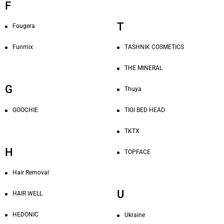
F
T
Fougera
Funmix
TASHNIK COSMETICS
THE MINERAL
G
Thuya
GOOCHIE
TIGI BED HEAD
TKTX
H
TOPFACE
Hair Removal
U
HAIR WELL
HEDONIC
Ukraine