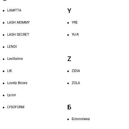
Y
LAMITTA
LASH MOMMY
YRE
LASH SECRET
YU-R
LENDI
Z
LeviSsime
LIK
ZIDIA
Lovely Brows
ZOLA
Lycon
Б
LYSOFORM
Білосніжка