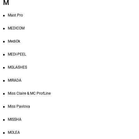
M
Mast Pro
MEDICOM
MediOk
MEDI-PEEL
MGLASHES
MIRADA
Miss Claire & MC ProfLine
Miss Pavlova
MISSHA
MOLEA