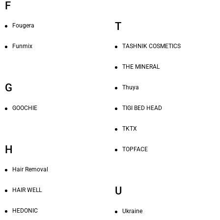
F
T
Fougera
Funmix
TASHNIK COSMETICS
THE MINERAL
G
Thuya
GOOCHIE
TIGI BED HEAD
TKTX
H
TOPFACE
Hair Removal
U
HAIR WELL
HEDONIC
Ukraine