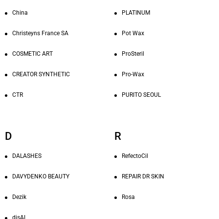
China
PLATINUM
Christeyns France SA
Pot Wax
COSMETIC ART
ProSteril
CREATOR SYNTHETIC
Pro-Wax
CTR
PURITO SEOUL
D
R
DALASHES
RefectoCil
DAVYDENKO BEAUTY
REPAIR DR SKIN
Dezik
Rosa
disAL