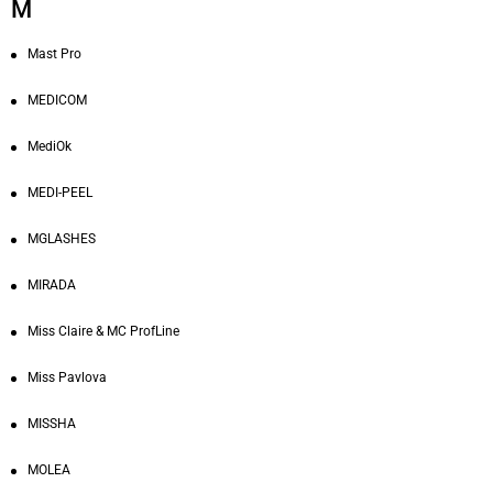
M
Mast Pro
MEDICOM
MediOk
MEDI-PEEL
MGLASHES
MIRADA
Miss Claire & MC ProfLine
Miss Pavlova
MISSHA
MOLEA