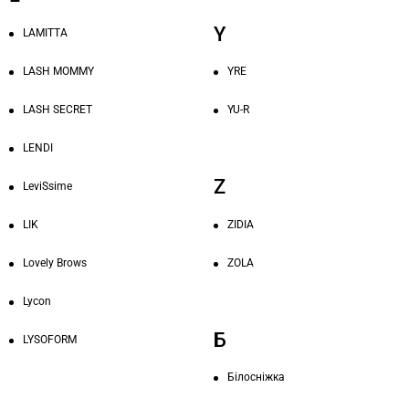
Y
LAMITTA
LASH MOMMY
YRE
LASH SECRET
YU-R
LENDI
Z
LeviSsime
LIK
ZIDIA
Lovely Brows
ZOLA
Lycon
Б
LYSOFORM
Білосніжка