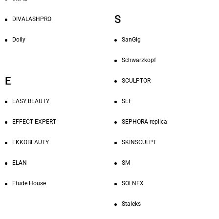
S
DIVALASHPRO
SanGig
Doily
Schwarzkopf
E
SCULPTOR
EASY BEAUTY
SEF
EFFECT EXPERT
SEPHORA-replica
EKKOBEAUTY
SKINSCULPT
ELAN
SM
Etude House
SOLNEX
Staleks