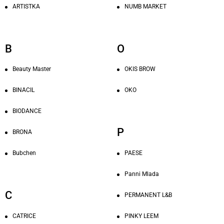
ARTISTKA
NUMB MARKET
B
O
Beauty Master
OKIS BROW
BINACIL
OKO
BIODANCE
P
BRONA
PAESE
Bubchen
Panni Mlada
C
PERMANENT L&B
CATRICE
PINKY LEEM