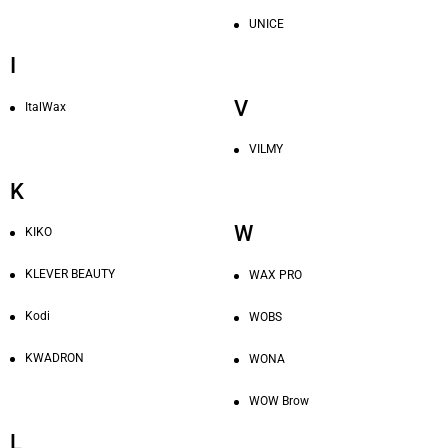
UNICE
I
V
ItalWax
VILMY
K
W
KIKO
KLEVER BEAUTY
WAX PRO
Kodi
WOBS
KWADRON
WONA
WOW Brow
L