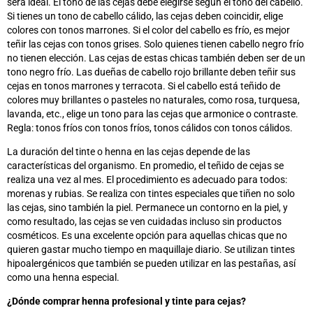
será ideal. El tono de las cejas debe elegirse según el tono del cabello.
Si tienes un tono de cabello cálido, las cejas deben coincidir, elige
colores con tonos marrones. Si el color del cabello es frío, es mejor
teñir las cejas con tonos grises. Solo quienes tienen cabello negro frío
no tienen elección. Las cejas de estas chicas también deben ser de un
tono negro frío. Las dueñas de cabello rojo brillante deben teñir sus
cejas en tonos marrones y terracota. Si el cabello está teñido de
colores muy brillantes o pasteles no naturales, como rosa, turquesa,
lavanda, etc., elige un tono para las cejas que armonice o contraste.
Regla: tonos fríos con tonos fríos, tonos cálidos con tonos cálidos.
La duración del tinte o henna en las cejas depende de las
características del organismo. En promedio, el teñido de cejas se
realiza una vez al mes. El procedimiento es adecuado para todos:
morenas y rubias. Se realiza con tintes especiales que tiñen no solo
las cejas, sino también la piel. Permanece un contorno en la piel, y
como resultado, las cejas se ven cuidadas incluso sin productos
cosméticos. Es una excelente opción para aquellas chicas que no
quieren gastar mucho tiempo en maquillaje diario. Se utilizan tintes
hipoalergénicos que también se pueden utilizar en las pestañas, así
como una henna especial.
¿Dónde comprar henna profesional y tinte para cejas?