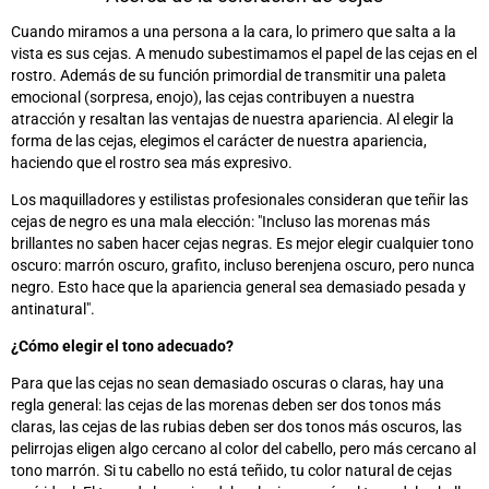
Cuando miramos a una persona a la cara, lo primero que salta a la
vista
es
sus cejas. A menudo subestimamos el papel de las cejas en el
rostro. Además de su función primordial de transmitir una paleta
emocional (sorpresa, enojo), las cejas contribuyen a nuestra
atracción y resaltan las ventajas de nuestra apariencia. Al elegir la
forma de las cejas, elegimos el carácter de nuestra apariencia,
haciendo que el rostro sea más expresivo.
Los maquilladores y estilistas profesionales consideran que teñir las
cejas de negro
es
una mala elección: "Incluso las morenas más
brillantes no saben hacer cejas negras. Es mejor elegir cualquier tono
oscuro: marrón oscuro, grafito, incluso berenjena oscuro, pero nunca
negro. Esto hace que la apariencia general sea demasiado pesada y
antinatural
"
.
¿Cómo elegir el tono adecuado?
Para que las cejas no sean demasiado oscuras o claras, hay una
regla general: las cejas de las morenas deben ser dos tonos más
claras, las cejas de las rubias deben ser dos tonos más oscuros, las
pelirrojas eligen algo cercano al color del cabello, pero más cercano al
tono marrón. Si tu cabello no está teñido, tu color natural de cejas