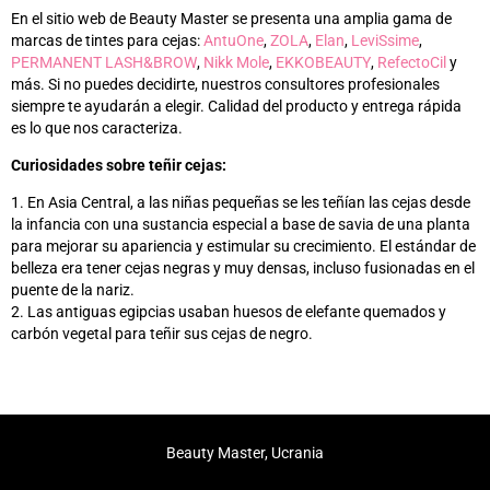
En el sitio web de Beauty Master se presenta una amplia gama de
marcas de tintes para cejas:
AntuOne
,
ZOLA
,
Elan
,
LeviSsime
,
PERMANENT LASH&BROW
,
Nikk Mole
,
EKKOBEAUTY
,
RefectoCil
y
más
. Si no puedes decidirte, nuestros consultores profesionales
siempre te ayudarán a elegir. Calidad del producto y entrega rápida
es
lo que nos caracteriza.
Curiosidades sobre teñir cejas:
1. En Asia Central, a las niñas pequeñas se les teñían las cejas desde
la infancia con una sustancia especial a base de savia de una planta
para mejorar su apariencia y estimular su crecimiento. El estándar de
belleza era tener cejas negras y muy densas, incluso fusionadas en el
puente de la nariz.
2. Las antiguas egipcias usaban huesos de elefante quemados y
carbón vegetal para teñir sus cejas de negro.
Beauty Master, Ucrania