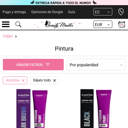
Open 
ES
Pago y entrega
Opiniones de Google
Guía
EUR
Cejas
Pintura
Por popularidad
AÑADIR FILTROS
AntuOne
Déjalo todo