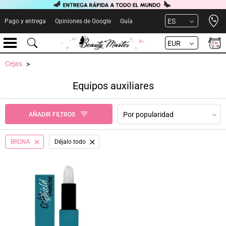
Open 
ES
Pago y entrega
Opiniones de Google
Guía
EUR
Cejas
Equipos auxiliares
Por popularidad
AÑADIR FILTROS
BRONA
Déjalo todo