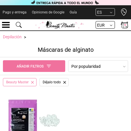
Open 
ES
Pago y entrega
Opiniones de Google
Guía
EUR
Depilación
Máscaras de alginato
Por popularidad
AÑADIR FILTROS
Beauty Master
Déjalo todo