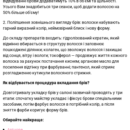
відвідуванні брови додаватимуть 10% в об'ємі та щільності.
Усього Вам знадобиться три сеанси, щоб додати волоссю на
50% більше об'єму!
2. Поліпшення зовнішнього вигляду брів: волоски набувають
гарний виразний колір, неймовірний блиск і нову форму.
До складу препаратів входить: гідролізований кератин, який
відмінно вбирається в структуру волосся і заповнює
пошкоджені ділянки; колаген, що зволожує волосся і захищає
від сонця, вітру і вологи; токоферол — продовжує життя кожного
волоска за рахунок постачання киснем; арганове масло для
посилення відтінку при фарбуванні; пантенол, який сприяє
розгладженню кутикули волосяного стрижня.
Як відбувається процедура вкладання брів?
Довготривалу укладку брів у салоні зазвичай проводять у три
етапи: спочатку майстер укладає і фіксує брови спеціальними
засобами, потім фарбує волосся в потрібний колір, а після
зняття фарби коригує форму брів.
Обирайте найкраще:
Antuone