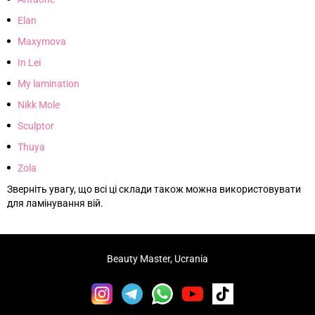
Elan
Maxymova
In Lei
My lamination
Nikk Mole
Sculptor
Thuya
Zola
Зверніть увагу, що всі ці склади також можна використовувати
для ламінування вій.
Beauty Master, Ucrania