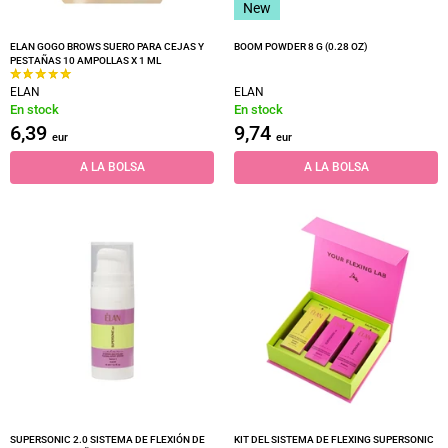
New
ELAN GOGO BROWS SUERO PARA CEJAS Y
BOOM POWDER 8 G (0.28 OZ)
PESTAÑAS 10 AMPOLLAS X 1 ML
ELAN
ELAN
En stock
En stock
6,39
9,74
eur
eur
A LA BOLSA
A LA BOLSA
SUPERSONIC 2.0 SISTEMA DE FLEXIÓN DE
KIT DEL SISTEMA DE FLEXING SUPERSONIC