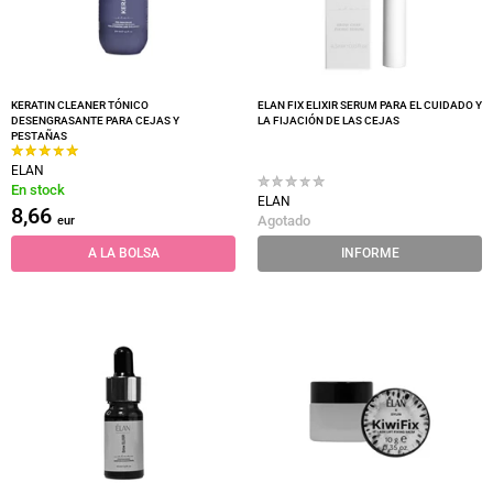
KERATIN CLEANER TÓNICO
ELAN FIX ELIXIR SERUM PARA EL CUIDADO Y
DESENGRASANTE PARA CEJAS Y
LA FIJACIÓN DE LAS CEJAS
PESTAÑAS
ELAN
En stock
ELAN
8,66
Agotado
eur
A LA BOLSA
INFORME