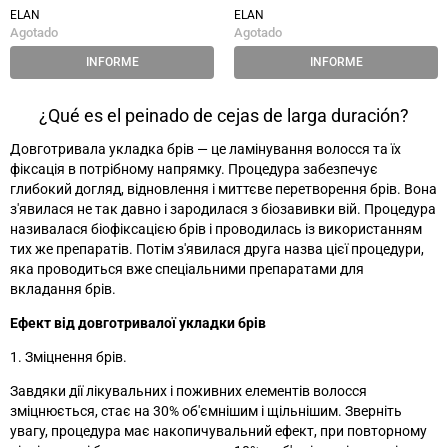
ELAN
ELAN
Agotado
Agotado
INFORME
INFORME
¿Qué es el peinado de cejas de larga duración?
Довготривала укладка брів
—
це ламінування волосся та їх
фіксація в потрібному напрямку. Процедура забезпечує
глибокий догляд, відновлення і миттєве перетворення брів. Вона
з'явилася не так давно і зародилася з біозавивки вій. Процедура
називалася біофіксацією брів і проводилась із використанням
тих же препаратів. Потім з'явилася друга назва цієї процедури,
яка проводиться вже спеціальними препаратами для
вкладання брів.
Ефект від довготривалої укладки брів
1. Зміцнення брів.
Завдяки дії лікувальних і поживних елементів волосся
зміцнюється, стає на 30% об'ємнішим і щільнішим. Зверніть
увагу, процедура має накопичувальний ефект, при повторному