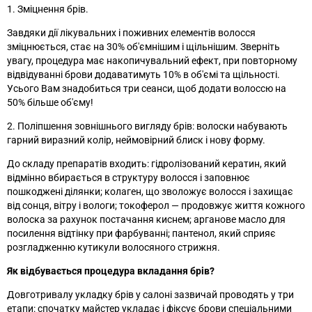
1. Зміцнення брів.
Завдяки дії лікувальних і поживних елементів волосся
зміцнюється, стає на 30% об'ємнішим і щільнішим. Зверніть
увагу, процедура має накопичувальний ефект, при повторному
відвідуванні брови додаватимуть 10% в об'ємі та щільності.
Усього Вам знадобиться три сеанси, щоб додати волоссю на
50% більше об'єму!
2. Поліпшення зовнішнього вигляду брів: волоски набувають
гарний виразний колір, неймовірний блиск і нову форму.
До складу препаратів входить: гідролізований кератин, який
відмінно вбирається в структуру волосся і заповнює
пошкоджені ділянки; колаген, що зволожує волосся і захищає
від сонця, вітру і вологи; токоферол — продовжує життя кожного
волоска за рахунок постачання киснем; арганове масло для
посилення відтінку при фарбуванні; пантенол, який сприяє
розгладженню кутикули волосяного стрижня.
Як відбувається процедура вкладання брів?
Довготривалу укладку брів у салоні зазвичай проводять у три
етапи: спочатку майстер укладає і фіксує брови спеціальними