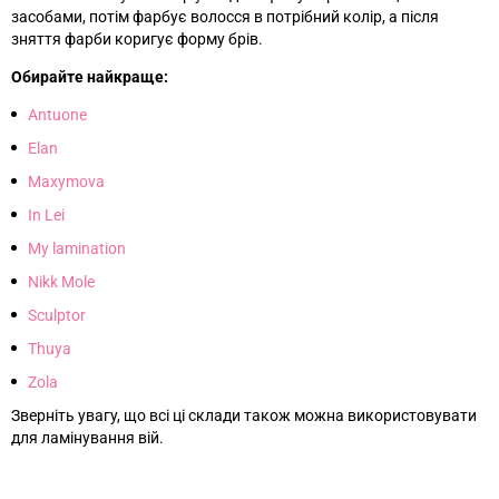
засобами, потім фарбує волосся в потрібний колір, а після
зняття фарби коригує форму брів.
Обирайте найкраще:
Antuone
Elan
Maxymova
In Lei
My lamination
Nikk Mole
Sculptor
Thuya
Zola
Зверніть увагу, що всі ці склади також можна використовувати
для ламінування вій.