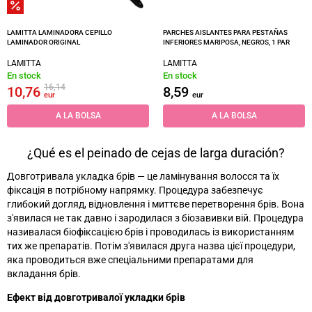
LAMITTA LAMINADORA CEPILLO
PARCHES AISLANTES PARA PESTAÑAS
LAMINADOR ORIGINAL
INFERIORES MARIPOSA, NEGROS, 1 PAR
LAMITTA
LAMITTA
En stock
En stock
16,14
10,76
8,59
eur
eur
A LA BOLSA
A LA BOLSA
¿Qué es el peinado de cejas de larga duración?
Довготривала укладка брів
—
це ламінування волосся та їх
фіксація в потрібному напрямку. Процедура забезпечує
глибокий догляд, відновлення і миттєве перетворення брів. Вона
з'явилася не так давно і зародилася з біозавивки вій. Процедура
називалася біофіксацією брів і проводилась із використанням
тих же препаратів. Потім з'явилася друга назва цієї процедури,
яка проводиться вже спеціальними препаратами для
вкладання брів.
Ефект від довготривалої укладки брів