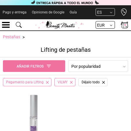
Open 
ES
Pago y entrega
Opiniones de Google
Guía
EUR
Pestañas
Lifting de pestañas
Por popularidad
AÑADIR FILTROS
Pegamento para Lifting
VILMY
Déjalo todo