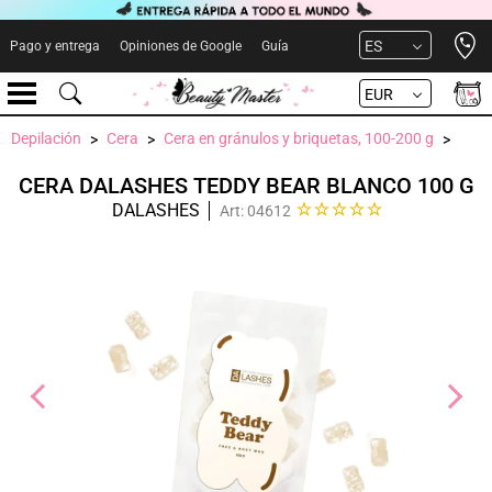
Open 
ES
Pago y entrega
Opiniones de Google
Guía
EUR
Depilación
Cera
Cera en gránulos y briquetas, 100-200 g
CERA DALASHES TEDDY BEAR BLANCO 100 G
DALASHES
Art: 04612