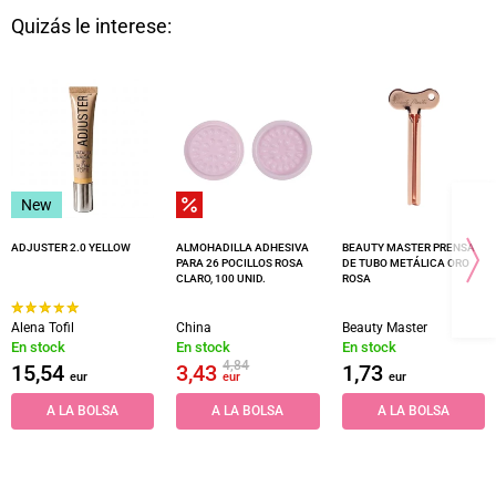
Quizás le interese:
New
ADJUSTER 2.0 YELLOW
ALMOHADILLA ADHESIVA
BEAUTY MASTER PRENSA
PARA 26 POCILLOS ROSA
DE TUBO METÁLICA ORO
CLARO, 100 UNID.
ROSA
Alena Tofil
China
Beauty Master
En stock
En stock
En stock
4,84
15,54
3,43
1,73
eur
eur
eur
A LA BOLSA
A LA BOLSA
A LA BOLSA