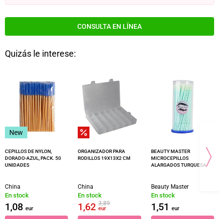
CONSULTA EN LÍNEA
Quizás le interese:
New
CEPILLOS DE NYLON,
ORGANIZADOR PARA
BEAUTY MASTER
DORADO-AZUL, PACK. 50
RODILLOS 19X13X2 CM
MICROCEPILLOS
UNIDADES
ALARGADOS TURQUESA
China
China
Beauty Master
En stock
En stock
En stock
3,89
1,08
1,62
1,51
eur
eur
eur