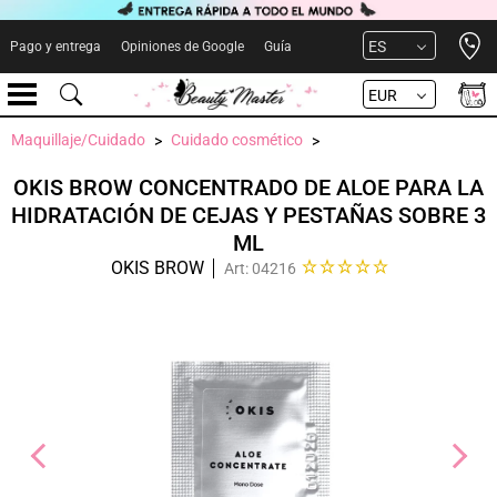
Open 
ES
Pago y entrega
Opiniones de Google
Guía
EUR
Maquillaje/Cuidado
Cuidado cosmético
OKIS BROW CONCENTRADO DE ALOE PARA LA
HIDRATACIÓN DE CEJAS Y PESTAÑAS SOBRE 3
ML
OKIS BROW
Art: 04216