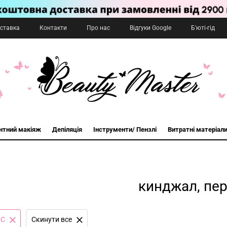
оставка
Контакти
Про нас
Відгуки Google
Б'юті-гід
нтний макіяж
Депіляція
Інструменти/ Пензлі
Витратні матеріал
кинджал, пе
IC
Cкинути все