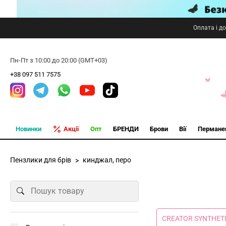
Оплата і д
Пн-Пт з 10:00 до 20:00 (GMT+03)
+38 097 511 7575
Новинки
Акції
Опт
БРЕНДИ
Брови
Вії
Пермане
Пензлики для брів
кинджал, перо
CREATOR SYNTHET