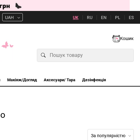
UK
RU
EN
PL
ES
UAH
Кошик
и
Макіяж/Догляд
Аксесуари/ Тара
Дезінфекція
ро
За популярністю