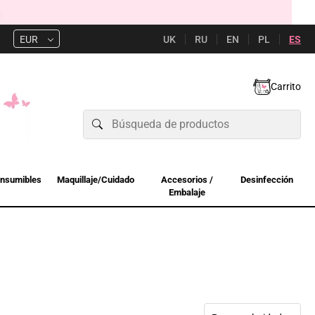
UK
RU
EN
PL
ES
EUR
Carrito
nsumibles
Maquillaje/Cuidado
Accesorios /
Desinfección
Embalaje