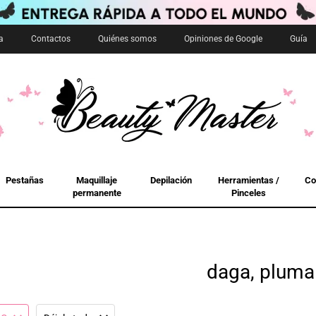
a
Contactos
Quiénes somos
Opiniones de Google
Guía
Pestañas
Maquillaje
Depilación
Herramientas /
Co
permanente
Pinceles
daga, pluma