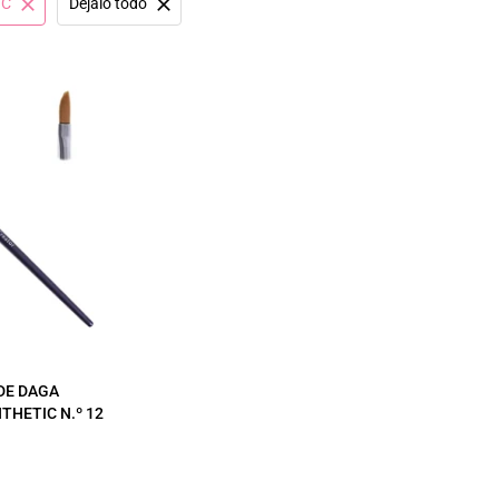
IC
Déjalo todo
DE DAGA
THETIC N.º 12