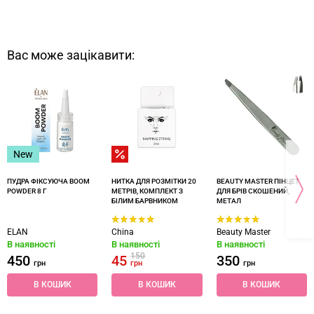
Вас може зацікавити:
New
ПУДРА ФІКСУЮЧА BOOM
НИТКА ДЛЯ РОЗМІТКИ 20
BEAUTY MASTER ПІНЦЕТ
POWDER 8 Г
МЕТРІВ, КОМПЛЕКТ З
ДЛЯ БРІВ СКОШЕНИЙ,
БІЛИМ БАРВНИКОМ
МЕТАЛ
ELAN
China
Beauty Master
В наявності
В наявності
В наявності
150
450
45
350
грн
грн
грн
В КОШИК
В КОШИК
В КОШИК