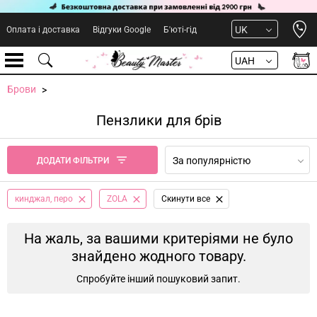
Open 
UK
Оплата і доставка
Відгуки Google
Б'юті-гід
UAH
Брови
Пензлики для брів
За популярністю
ДОДАТИ ФІЛЬТРИ
кинджал, перо
ZOLA
Cкинути все
На жаль, за вашими критеріями не було
знайдено жодного товару.
Спробуйте інший пошуковий запит.